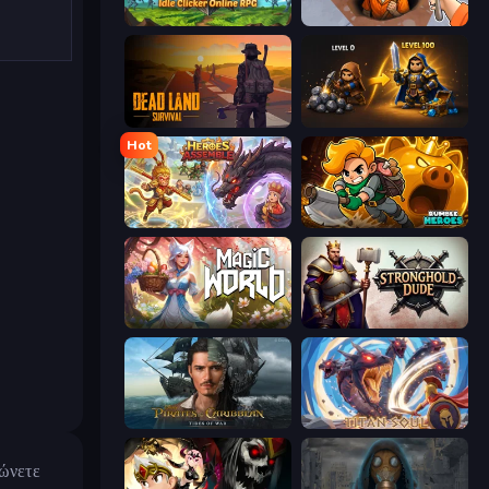
Firestone – Idle Clicker Online RPG
Dig out of Prison
Dead Land: Survival
Gothic Story RPG
Hot
Heroes Assemble
Rumble Heroes
Magic World
Stronghold Dude
Pirates of the Caribbean: ToW
Titan Soul: Action RPG
ιώνετε