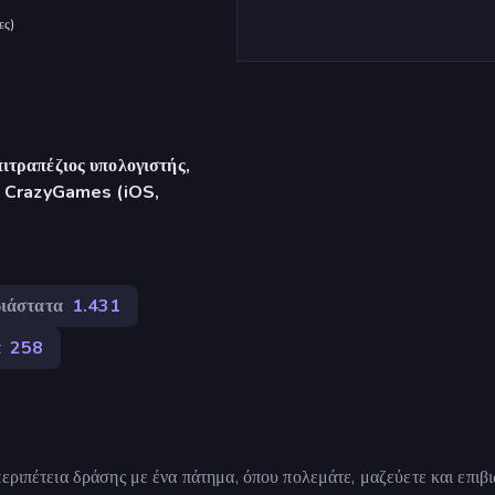
ες
)
ιτραπέζιος υπολογιστής,
γή CrazyGames (iOS,
ιάστατα
1.431
α
258
εριπέτεια δράσης με ένα πάτημα, όπου πολεμάτε, μαζεύετε και επιβ