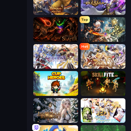
Vampire Master
Idle Saga
Top
Chronicles of Slayer
Crystal Saga: Nova
Hot
Goddess Connect
Divine Clash
Cup Heroes
Skillfite.io
Immortals Revenge
Spirit Wars