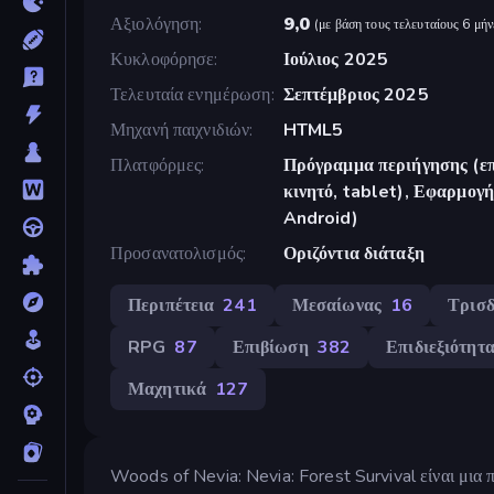
Αξιολόγηση
9,0
(
με βάση τους τελευταίους 6 μήν
Κυκλοφόρησε
Ιούλιος 2025
Τελευταία ενημέρωση
Σεπτέμβριος 2025
Μηχανή παιχνιδιών
HTML5
Πλατφόρμες
Πρόγραμμα περιήγησης (επ
κινητό, tablet), Εφαρμο
Android)
Προσανατολισμός
Οριζόντια διάταξη
Περιπέτεια
241
Μεσαίωνας
16
Τρισδ
RPG
87
Επιβίωση
382
Επιδιεξιότητ
Μαχητικά
127
Woods of Nevia: Nevia: Forest Survival είναι μια π