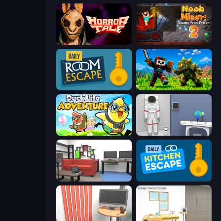
Horror Tale
Noob Miner 2: Escape From Prison
Daily Room Escape
CraftSlayer: Apocalypse
Duck Life: Adventure (Demo)
Space Museum Escape
Video Studio Escape
Daily Kitchen Escape