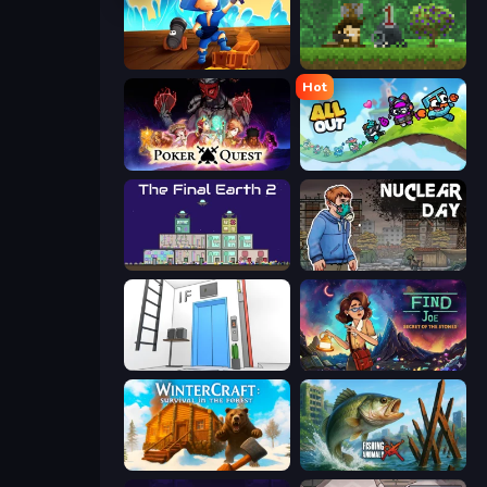
Captains Idle
Aground
Hot
Poker Quest
All Out
The Final Earth 2
Nuclear Day
Elevator Room Escape
Find Joe: Secret of The Stones
WinterCraft: Survival in the Forest
Fishing Anomaly