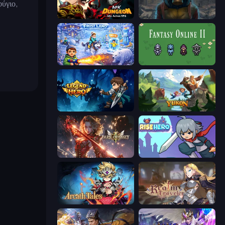
φύγιο,
AFK Dungeon: Idle Action RPG
Heroes of the Wasteland
Frost Land - Snow Survival
Fantasy Online 2
Legend of Hero
Yukon: Family Adventure
Dark Odyssey
Rise Hero
Arcath Tales
Realm Traveler