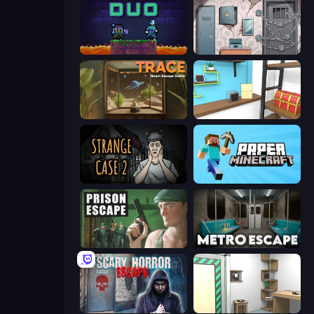
Duo
Cube Stories: Escape
TRACE
Game Cafe Escape
Escape Room: Strange Case 2
Paper Minecraft
Prison Escape
Metro Escape
Scary Horror Escape Room
Machine Room Escape