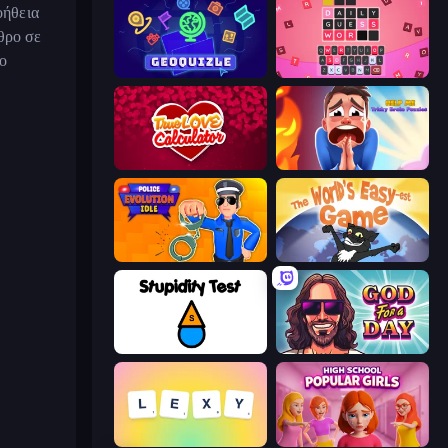
οήθεια
θρο σε
το
GeoQuizle
Wordling
Love Calculator
Help Me: Tricky Brain Puzzles
Police Evolution Idle
The World's Easyest Game
Stupidity Test
God For a Day: Prequel
Lexy
High School Popular Girls