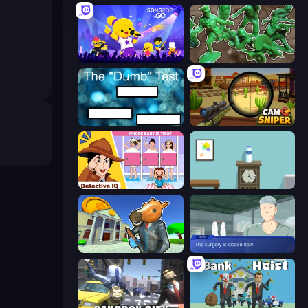
SongPop GO
Soldiers - Capture and Control!
The Dumb Test
Camo Sniper
Detective IQ: Brain Games
Flip Bottle
Bank Robbery 3
Oh So Lucky, Doctor!