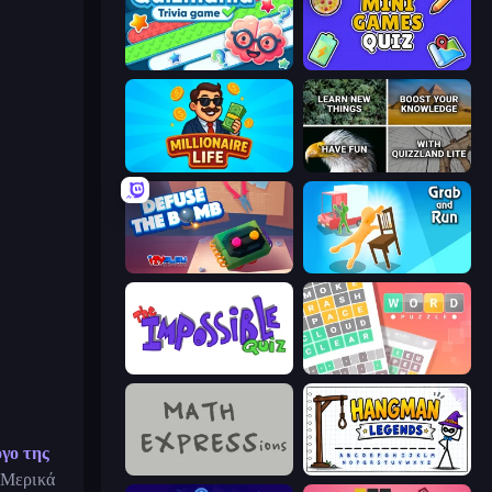
Quizmania: Trivia Game
Mini Games Quiz
Millionaire Life
QuizzLand Trivia
Defuse the Bomb 3D
Grab and Run
The Impossible Quiz
Wordler
γο της
MATH EXPRESSions
Hangman Legends
. Μερικά