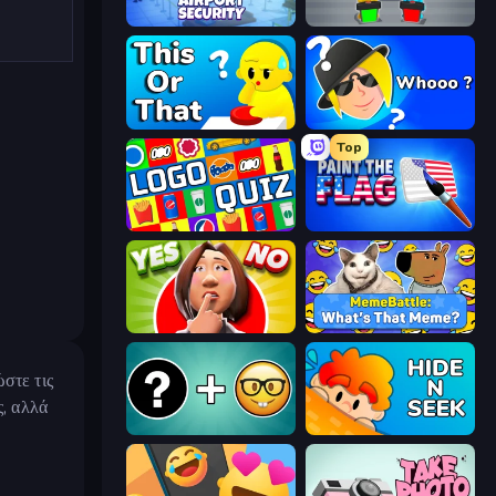
Airport Security
Guess Their Answer
ToT or Trivia
Whooo?
Top
Logo Quiz: Game World Trivia
Paint the Flag
Yes or No Challenge
MemeBattle: What's That Meme?
στε τις
ς, αλλά
Emoji Guess Master!
Hide N Seek