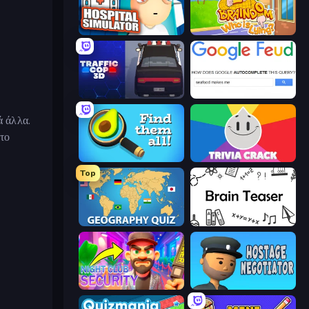
Hospital Simulator
Braindom 2: Who is Lying?
Traffic Cop 3D
Google Feud
ά άλλα.
 το
Find Them All!
Trivia Crack
Top
Geography Quiz: Flags and Capitals
Brain Teaser
Night Club Security
Hostage Negotiator