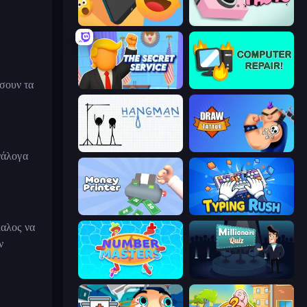
Reply Run
Take Photo
σουν τα
The Secret Service
Computer Repair
Hangman
Draw Tattoo
νάλογα
Money Printer
Typing Rush
καλος να
ν
Number Masters
Millionaire Quiz