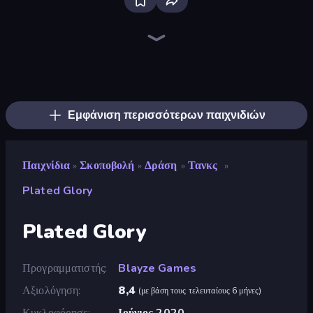
SkillWarz
Fragen
Redcoats.io
Ships Battlefield 3D
Western Sniper
Dogfight
Zombie Hunters Online
The Battleground
Tanks 3D
Online Robot Royale
Time Shooter 2
Sniper Mission
Attack of Duty
Time Shooter 3: SWAT
Sniper Shot: Bullet Time
Funny Shooter - Destroy All
ZombieStrike
Mine Shooter 2: Noob vs Mobs
Εμφάνιση περισσότερων παιχνιδιών
Παιχνίδια
Σκοποβολή
Δράση
Τανκς
»
»
»
»
Plated Glory
Plated Glory
Προγραμματιστής
Blayze Games
Αξιολόγηση
8,4
(
με βάση τους τελευταίους 6 μήνες
)
Κυκλοφόρησε
Ιούνιος 2020