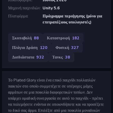
Μηχανή παιχνιδιών
Unity 5.6
Πλατφόρμα
Πρόγραμμα περιήγησης (μόνο για
επιτραπέζιους υπολογιστές)
Σκοποβολή
88
Καταστροφή
182
Πλάγια Δράση
120
Φυσική
327
Δισδιάστατα
932
Τανκς
38
Το Plated Glory είναι ένα επικό παιχνίδι πολλαπλών
παικτών στο οποίο συμμετέχετε σε υπέροχες μάχες
αρμάτων σε μια ποικιλία διαφορετικών τοπίων. Δεν
υπάρχει ομαδική συνεργασία σε αυτό το παιχνίδι - πρέπει
να πολεμήσετε ενάντια σε οποιονδήποτε και να προσέξετε
το δικό σας άρμα. Επιλέξτε από μια ποικιλία μοναδικών