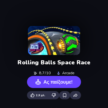
Rolling Balls Space Race
8,7/10
Arcade
Ας παίξουμε!
2,9 χιλ.