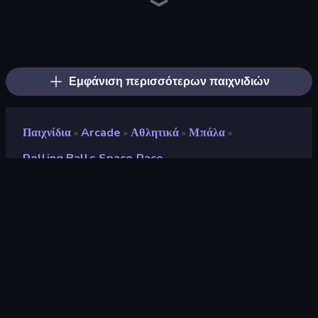
Obby World: Squid Escape
Only Up Balls
Survive the Disasters: Obby
Bridge Race
Brainrot Mega Parkour
Jump Guys
Throw a Lucky Block
Escape Evil Granny!
Count Masters: Stickman Games
Prison Break: Architect Tycoon
Barry's Prison Escape!
Escape From Mr.Meawing's Prison!
Obby: Ride Carts
Ladder to Brainhot: Climb
Sky Riders
Escape Tsunami for Brainrots!
Upgrade the Supercar 3D
Obby: Mini-Games
Εμφάνιση περισσότερων παιχνιδιών
Παιχνίδια
Arcade
Αθλητικά
Μπάλα
»
»
»
»
Rolling Balls Space Race
Rolling Balls Space Race
Προγραμματιστής
gameVgames
Αξιολόγηση
8,7
(
με βάση τους τελευταίους 6 μήνες
)
Κυκλοφόρησε
Μάιος 2025
Τελευταία ενημέρωση
Ιούνιος 2025