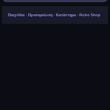
Παιχνίδια
Προσομοίωση
Κατάστημα
Robo Shop
»
»
»
Robo Shop
Αξιολόγηση
9,3
(
με βάση τους τελευταίους 6 μήνες
)
Κυκλοφόρησε
Δεκέμβριος 2025
Τελευταία ενημέρωση
Ιανουάριος 2026
Μηχανή παιχνιδιών
Defold
Πλατφόρμες
Πρόγραμμα περιήγησης
(επιτραπέζιος υπολογιστής,
κινητό, tablet), Εφαρμογή
CrazyGames (iOS, Android)
Προσανατολισμός
Οριζόντια / Κάθετη