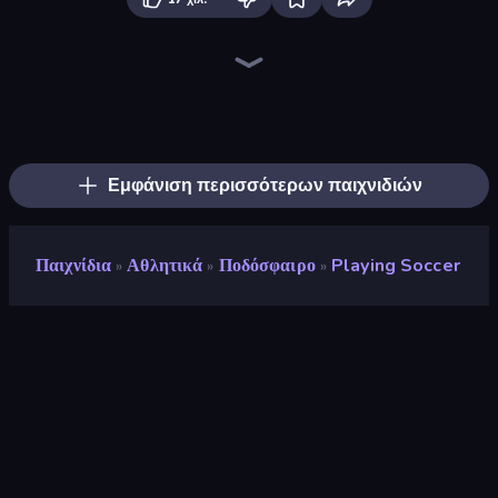
CG FC 26
Real Football
Free Kick Classic (3D Free Kick)
Soccer Legends 2026
Soccer Dash
Penalty Kick Wiz
Bicycle Kick Champ
PSG Soccer Freestyle
European Football Quiz
Free Kicks World Cup 2026
Kick It – Fun Soccer Game
Ragdoll Soccer 2 Players
Penalty Shooters 2
Penalty Shooters 3
International Cup Football 2026
Kick Soccer Hero
Foot Battle Ball
Penalty Rivals
Εμφάνιση περισσότερων παιχνιδιών
Παιχνίδια
Αθλητικά
Ποδόσφαιρο
Playing Soccer
»
»
»
Playing Soccer
Προγραμματιστής
splax_net
Αξιολόγηση
8,5
(
με βάση τους τελευταίους 6 μήνες
)
Κυκλοφόρησε
Απρίλιος 2026
Τελευταία ενημέρωση
Ιούνιος 2026