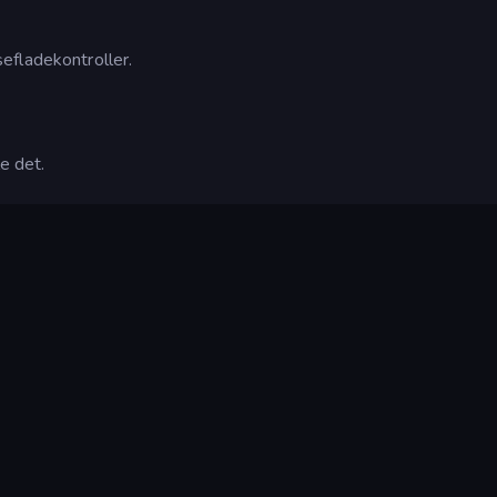
efladekontroller.
le det.