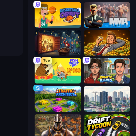
Basketball Orbit
MMA Manager 2
Container Auction
Idle Billionaire Tycoon
Top
Fish Orbit
Life Simulator: Road to Riches
Traffic Architect
SuperCity 3D