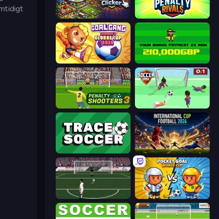
mtidigt
Soccer Clicker
Penalty Rivals
Goal Gang
Bad Soccer Manager
Penalty Shooters 3
Soccer Dash
Tracesoccer
International Cup Football 2026
Bicycle Kick Champ
Pocket Goal: World Cup