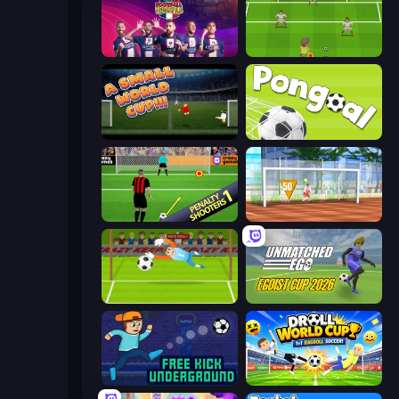
PSG Soccer Freestyle
Drop Kick: World Cup
A Small World Cup
Pongoal
Penalty Shooters
Street Freekick 3D
Penalty Superstar
Unmatched Ego
Free Kick Underground
Droll World Cup