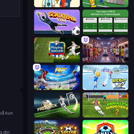
7a0 - World Cup Simulator
Free Kicks World Cup 2026
Goalkeeper Wiz
Idle Soccer Manager
Playing Soccer
CG FC 26
Real Football
Kick It – Fun Soccer Game
 på kun
Free Kick Classic (3D Free Kick)
Penalty Shooters 2
g din