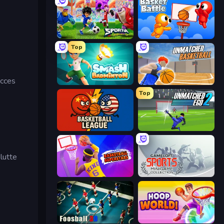
Sportia Football Cup
Basket Battle
Top
ucces
Smash Badminton
Unmatched Basketball
Top
Basketball League
Unmatched Ego 2
lutte
Basketball Superstars
Gameloft Sports Minigame Collection
Foosball 3D
Hoop World 3D