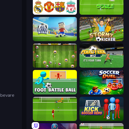
European Football Quiz
World Cup Penalty
3D Soccer Mania
Stormy Kicker
Soccer Challenge
Penalty Kick Wiz
Foot Battle Ball
Soccer Duel
, bevare
Penalty Shootout: Multi League
Kick Soccer Hero