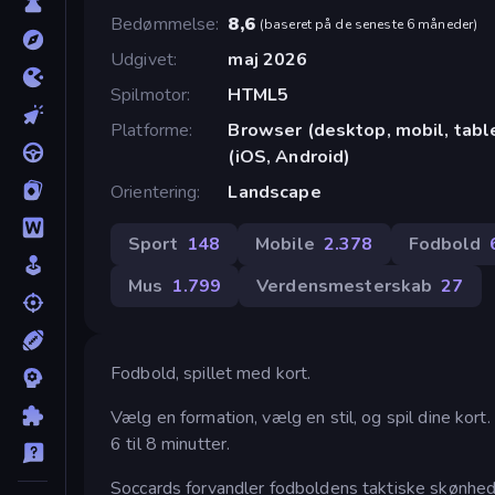
Bedømmelse
8,6
(
baseret på de seneste 6 måneder
)
Udgivet
maj 2026
Spilmotor
HTML5
Platforme
Browser (desktop, mobil, tab
(iOS, Android)
Orientering
Landscape
Sport
148
Mobile
2.378
Fodbold
Mus
1.799
Verdensmesterskab
27
Fodbold, spillet med kort.
Vælg en formation, vælg en stil, og spil dine kor
6 til 8 minutter.
Soccards forvandler fodboldens taktiske skønhed ti