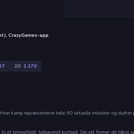
let), CrazyGames-app
67
2D
1.170
t. Hver kamp repræsenterer hele 90 virtuelle minutter og slutter
l et tempofyldt, turbaseret kortspil. Din stil former din hånd, o