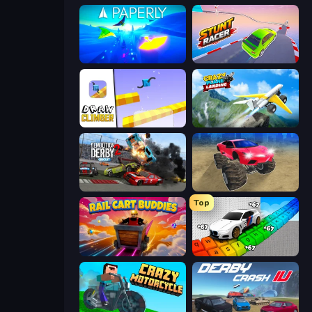
Paperly: Paper Plane Adventure
Stunt Racer
Draw Climber
Crazy Plane Landing
Demolition Derby 2
Monster Cars: Ultimate Simulator
Top
Rail Cart Buddies
Obby: Supercar Race on Keyboard