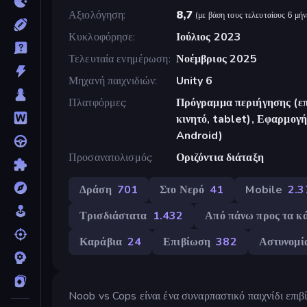
Αξιολόγηση
8,7
(
με βάση τους τελευταίους 6 μήν
Κυκλοφόρησε
Ιούλιος 2023
Τελευταία ενημέρωση
Νοέμβριος 2025
Μηχανή παιχνιδιών
Unity 6
Πλατφόρμες
Πρόγραμμα περιήγησης (επ
κινητό, tablet), Εφαρμο
Android)
Προσανατολισμός
Οριζόντια διάταξη
Δράση
701
Στο Νερό
41
Mobile
2.3
Τρισδιάστατα
1.432
Από πάνω προς τα κ
Καράβια
24
Επιβίωση
382
Αστυνομί
Noob vs Cops είναι ένα συναρπαστικό παιχνίδι επι