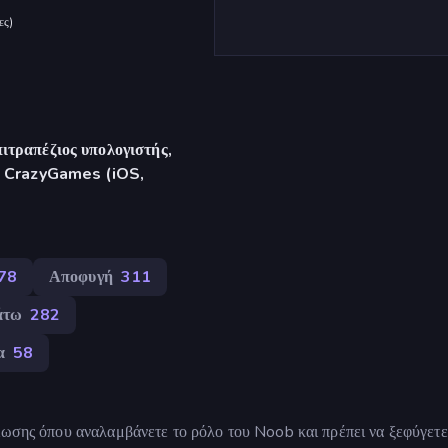
ες
)
ιτραπέζιος υπολογιστής,
γή CrazyGames (iOS,
78
Αποφυγή
311
άτω
282
α
58
βίωσης όπου αναλαμβάνετε το ρόλο του Noob και πρέπει να ξεφύγετε