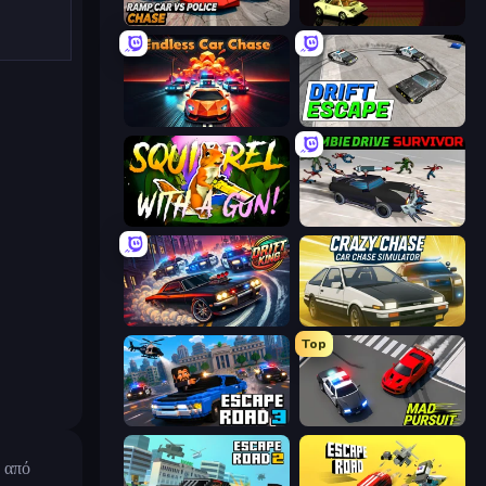
Ramp Car VS Police: CHASE
Super Retro Chase
Endless Hot Pursuit
Drift Escape
Squirrel with a Gun!
Zombie Drive Survivor
Drift King
Crazy Chase - Car Chase Simulator
Top
Escape Road 3
Mad Pursuit
 από