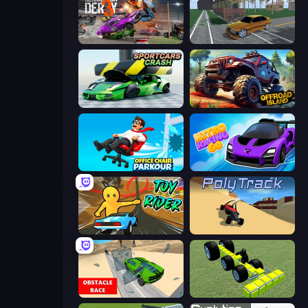
Demolition Derby 3
Obby: Car Crash Sandbox
Sportcars Crash
Offroad Island
Office Chair Parkour
Nitro Racing Go
Toy Rider
PolyTrack
Obstacle Race: Destroying Simulator!
Genius Mechanic