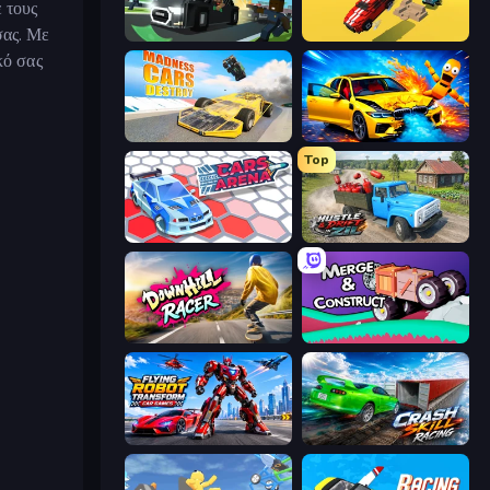
 τους
σας. Με
Escape Road 2
Escape Road
κό σας
Madness Cars Destroy
BMG: Ragdoll Playground
Top
Cars Arena
Hustle & Drift in ZIL
Downhill Racer
Merge & Construct
Flying Robot Transform Car Games
Crash Skill Racing