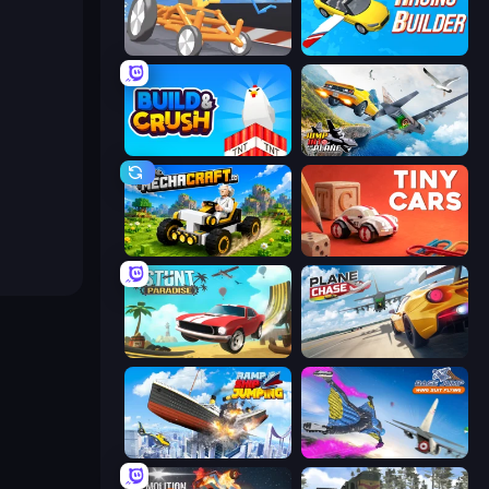
Draw Crash Race
Racing Builder
Build and Crush
Jump Into The Plane
Mechacraft.io
Tiny Cars
Stunt Paradise
Plane Chase
Ship Ramp Jumping
Base Jump Wing Suit Flying