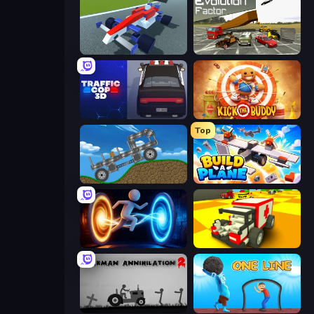
Genius Car 2
Evolution Factor
Traffic Cop 3D
Kick the Buddy
Top
Move It!
Build A Plane
Portal Escape
Blocky Demolition Derby
Stickman Annihilation 2
One Line