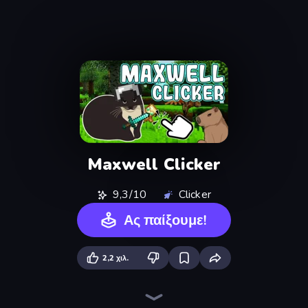
Maxwell Clicker
9,3/10
Clicker
Ας παίξουμε!
2,2 χιλ.