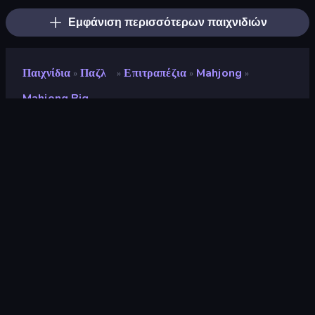
Εμφάνιση περισσότερων παιχνιδιών
Παιχνίδια
Παζλ
Επιτραπέζια
Mahjong
»
»
»
»
Mahjong Big
Mahjong Big
Προγραμματιστής
Playtouch
Αξιολόγηση
8,8
(
με βάση τους τελευταίους 6 μήνες
)
Κυκλοφόρησε
Φεβρουάριος 2024
Μηχανή παιχνιδιών
Externally hosted (iframe)
Πλατφόρμες
Πρόγραμμα περιήγησης
(επιτραπέζιος υπολογιστής, κινητό,
tablet), Εφαρμογή CrazyGames