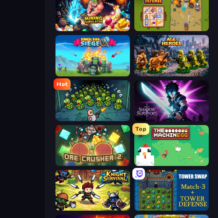
Mining Simulator
Bag Defense
Endless Siege
Age of Heroes
Hot
Base Defence
Shadow Survivors
Top
OreCrusher 2
The MachinEGG
Knight Survival
Tower Swap