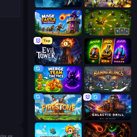
Legend of Hero
Zombies 4 Weapon Merge
Mage Castle Idle Defense
Tiny Ranger
Top
Evil Tower
Merge Survival
Merge Team Tactics
Bannerlings
Firestone – Idle Clicker Online RPG
Galactic Drill
ίτε σε