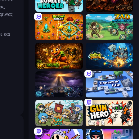
ας,
Rumble Heroes
Chronicles of Slayer
άμυνας
ε και
BloomGuard
Zad Archery - Demo
Hivebound
Monster Breaker Idle
The Last Lighthouse
Conveyor Idle
Raid Heroes: Total War
Gun Hero: Cat Survival