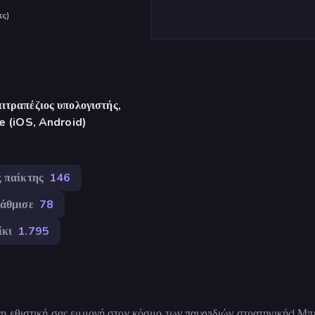
ες
)
ιτραπέζιος υπολογιστής,
re (iOS, Android)
 παίκτης
146
βάθμισε
78
ίκι
1.795
η εθιστική σας εμμονή στον κόσμο των παιχνιδιών στρατηγικής! Μπε