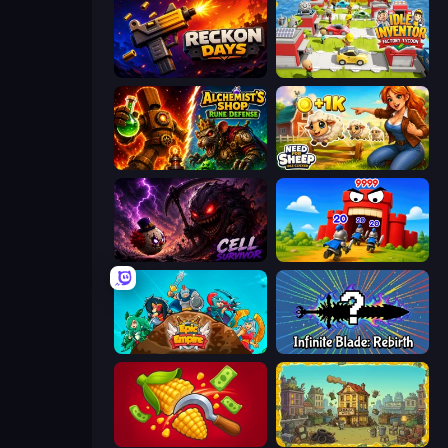
Reckon Days
Idle Inventor
Alchemist's Shop: Rune Defense
Need for Sheep: Idle Clicker
Cell Survivor
TimeWarriors
Epic Empire: Tower Defense
Infinite Blade: Rebirth
Farm-51: Secret Harvest
The Garbaggio Hotel