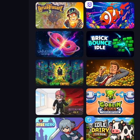
Cursed Treasure 2
Fish Catch Idle
Universe Maker
Brick Bounce Idle
Laptop Empire
Idle Billionaire Tycoon
Rotcalypse: Idle Incremental
Goblin Punk Tower Defense