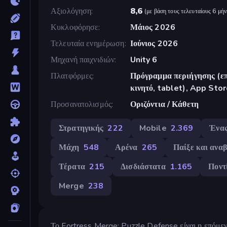
Αξιολόγηση
8,6
(
με βάση τους τελευταίους 6 μήν
Κυκλοφόρησε
Μάιος 2026
Τελευταία ενημέρωση
Ιούνιος 2026
Μηχανή παιχνιδιών
Unity 6
Πλατφόρμες
Πρόγραμμα περιήγησης (επ
κινητό, tablet), App Sto
Προσανατολισμός
Οριζόντια / Κάθετη
Στρατηγικής
222
Mobile
2.369
Ένας
Μάχη
548
Αρένα
265
Παίξε και ανα
Τέρατα
215
Δισδιάστατα
1.165
Ποντ
Merge
238
Το Fortress Merge: Puzzle Defense είναι η επόμεν