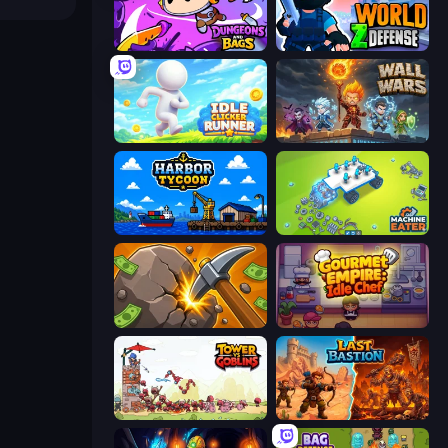
Dungeons and Bags
World Z Defense - Zombie Defense
Idle Clicker Runner
Wall Wars
Harbor Tycoon
Machine Eater
Mine Clicker
Gourmet Empire: Idle Chef
Tower vs Goblins
Last Bastion