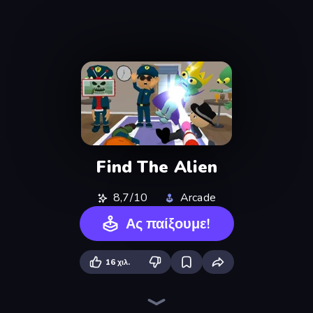
Find The Alien
8,7/10
Arcade
Ας παίξουμε!
16 χιλ.