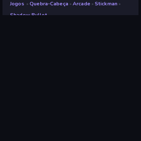
Jogos
Quebra-Cabeça
Arcade
Stickman
»
»
»
»
Shadow Bullet
Shadow Bullet
Desenvolvedor
Pacha Games
Classificação
9,0
(
com base nos últimos 6 meses
)
Lançado
novembro de 2023
Ultima atualização
dezembro de 2023
Motor de jogo
Unity 2022
Plataformas
Navegador (computador,
celular, tablet), Aplicativo
CrazyGames (iOS, Android)
Orientação
Retrato