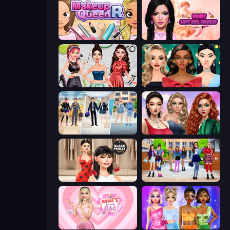
Make Up Queen R
Wendy Soft Girl Makeup
Brat Girl Summer
New Year's Eve Makeup
College Girl & Boy Makeover
Colored Denim Trends
Shopaholic Black Friday
High School BFFs: Girls Team
What's In My Bag
Monochrome Looks