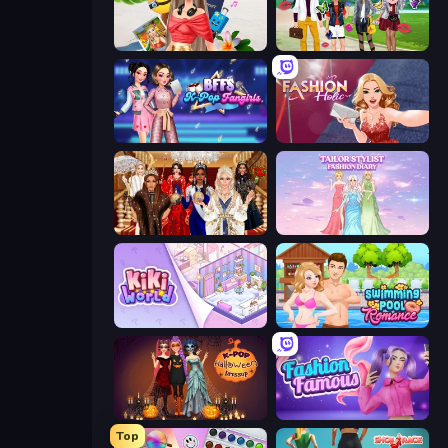
Travel with Me: ASMR Edition
Superstar Family Dress Up
BFFs K-Pop Fangirls
Fashion Holic
Royal Dress Up - Fashion Queen
Tailor Stylist: Fashion Diary
KiKi World
Swimming Pool Romance
K-Pop Halloween Dress Up
Fashion Famous
Top