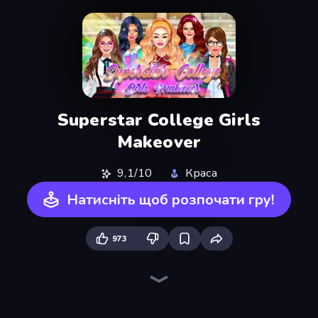
Superstar College Girls
Makeover
9,1/10
Краса
Натисніть щоб розпочати гру!
973
College Girls Team Makeover
College Girl & Boy Makeover
Billionaire Wife Dress Up