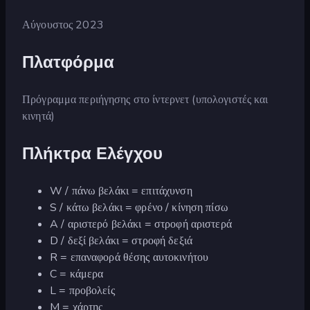
Αύγουστος 2023
Πλατφόρμα
Πρόγραμμα περιήγησης στο ίντερνετ (υπολογιστές και
κινητά)
Πλήκτρα Ελέγχου
W / πάνω βελάκι = επιτάχυνση
S / κάτω βελάκι = φρένο / κίνηση πίσω
A / αριστερό βελάκι = στροφή αριστερά
D / δεξί βελάκι = στροφή δεξιά
R = επαναφορά θέσης αυτοκινήτου
C = κάμερα
L = προβολείς
M = χάρτης