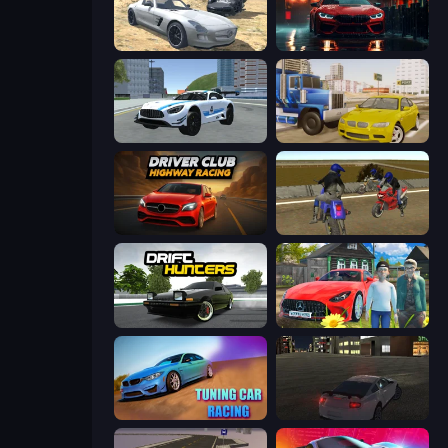
Derby Crash 2
Driving School Simulator
Crazy Stunt Cars 2
Crazy Car Stunts
Driver Club: Highway Racing
Crazy Moto Stunts
Drift Hunters
Speedboy: History with Grandfather
Tuning Car Racing
City Car Driving Simulator