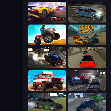
Nitro Burnout
Drift Club
ATV Ultimate Offroad
Derby Crash
City Classic Car Driving: 131
Speed Brazil
Offroad Masters Challenge
City Car Driving Simulator 3