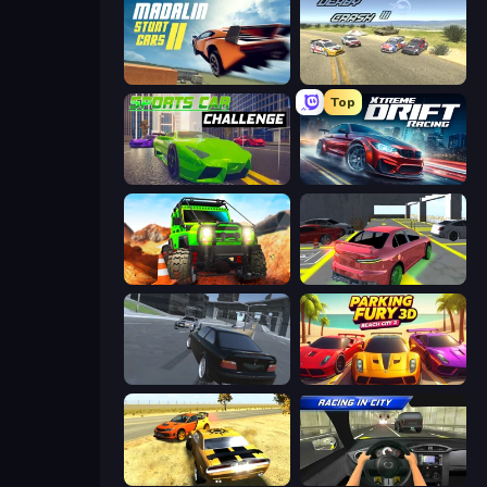
Madalin Stunt Cars 2
Derby Crash 3
Top
Sports Car Challenge
Xtreme DRIFT Racing
Offroad Life 3D
Garage Parking
Transporter Hot Pursuit
Parking Fury 3D: Beach City 2
3D Car Simulator
Racing in City