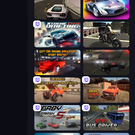
Grand Stunt Auto
Grand Cyber City
Xtreme City Drifting
Stunt Mania 3D
City Car Driving Simulator: Stunt
City Car Driving Simulator 2
Ultimate Truck Driving Simulator 2020
DriveTown
Derby Crash 5
City Bus Driver