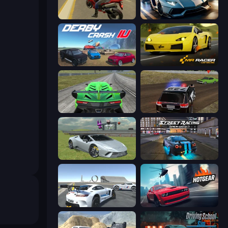
Moto Rider 3D
Parking Fury 3D: Side Hustle
Derby Crash 4
Mr. Racer - Car Racing
Speed Racing Pro 2
POLICE Chase Simulator
Sports Cars Driver
Street Racing: Open World
Crazy Stunt Cars Multiplayer
Hotgear