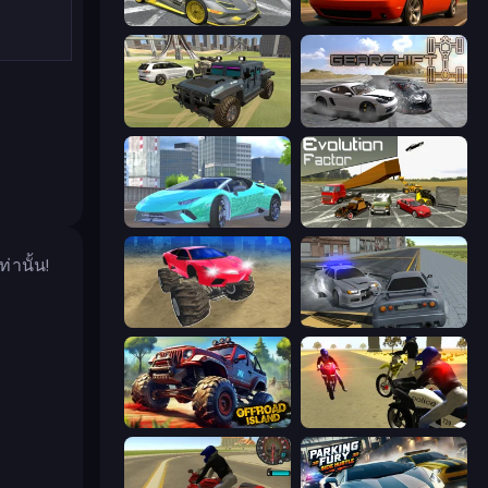
Wrong Way
Drive Quest
4x4 Offroader
Gearshift One
Real City Driver
Evolution Factor
านั้น!
Monster Cars: Ultimate Simulator
RCC City Racing
Offroad Island
3D Moto Simulator 2