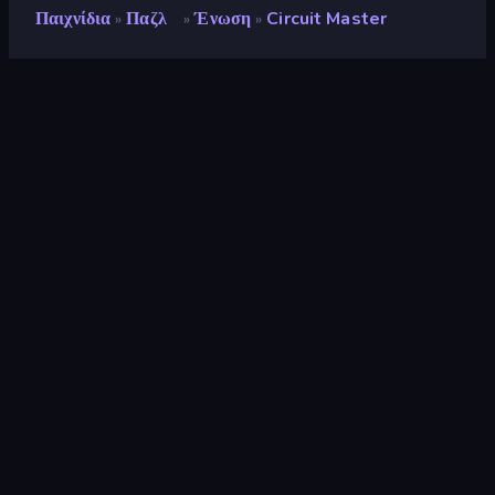
Παιχνίδια
Παζλ
Ένωση
Circuit Master
»
»
»
Circuit Master
Προγραμματιστής
Beedo Games
Αξιολόγηση
8,8
(
με βάση τους τελευταίους 6 μήνες
)
Κυκλοφόρησε
Οκτώβριος 2024
Μηχανή παιχνιδιών
HTML5
Πλατφόρμες
Πρόγραμμα περιήγησης
(επιτραπέζιος υπολογιστής, κινητό,
tablet), Εφαρμογή CrazyGames
(iOS, Android)
Προσανατολισμός
Οριζόντια διάταξη
Παζλ
565
Ένωση
63
Mobile
2.348