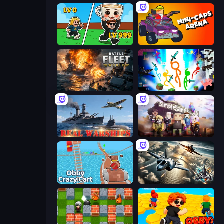
Brainrot Arena Online
Mini-Caps: Arena
Battle Fleet World
Stickman Epic
Real Warships
Simple Sandbox 3
Obby: Crazy Cart
Aces of the Sky: Epic Dogfights