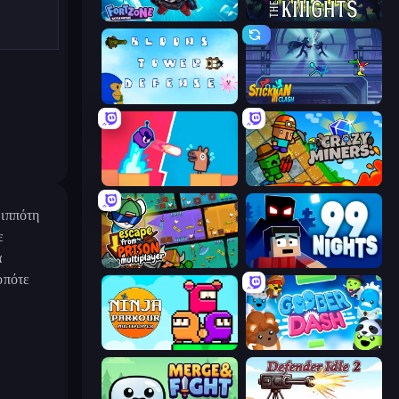
Fortzone Battle Royale
War the Knights
Bloons Tower Defense 3
Stickman Clash
Boom Slingers ReBoom
Crazy Miners
 ιππότη
ε
α
Escape From Prison Multiplayer
99 Nights (Bloxd.io)
οπότε
Ninja Parkour Multiplayer
Goober Dash