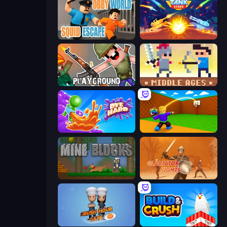
Obby World: Squid Escape
Tank Stars
Playground
Castle Wars: Middle Ages
Dye Hard
Throw a Lucky Block
Mine Blocks
Gladiator Fights
Rush Hour Cafe
Build and Crush