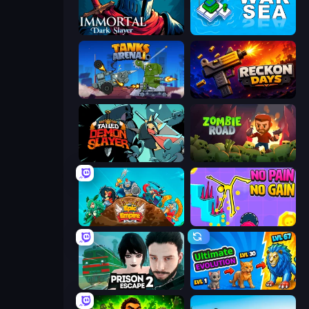
Immortal: Dark Slayer
War Sea
Tanks Arena io: Craft & Combat
Reckon Days
Tailed Demon Slayer
Zombie Road
Epic Empire: Tower Defense
No Pain No Gain - Ragdoll Sandbox
Prison Escape 2
Ultimate Evolution