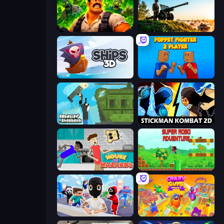
Zombie Lab Escape
Artillery Vs Tanks
Ships 3D
Puppet Fighter 2 Player
Getaway Shootout
Stickman Kombat 2D
House of Hazards
Super Robo - Adventure
Mr. Dude: Online Multiverse Challenge
Crazy Guys