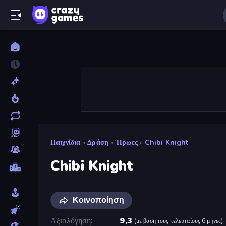
Παιχνίδια
»
Δράση
»
Ήρωες
»
Chibi Knight
Chibi Knight
Κοινοποίηση
Αξιολόγηση
9,3
(
με βάση τους τελευταίους 6 μήνες
)