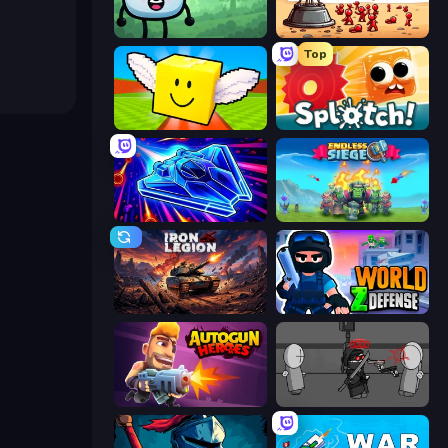
Merge & Fight
Defender Idle 2
Top
Lucky Brainrot Blocks Online
Splotch!
Stellar Swarm
Endless Siege
Iron Legion
World Z Defense - Zombie Defense
Autogun Heroes
Madness Project Nexus