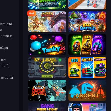
Swarm Survivor
Age Evolution Run
Hot
ται στα
α.
Heroes Assemble
Ball Battle Simulator
σεται η
χρώμα
Tanky.io
Merge Survival
 τον
γορα ή
Tank Evolution
Pumpkin Defense: Merge Cannon
 όταν τα
Tailed Demon Slayer
Ascent of Echoes