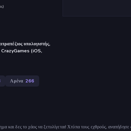
ες
)
ιτραπέζιος υπολογιστής,
γή CrazyGames (iOS,
8
Αρένα
266
μα και δες το χάος να ξετυλίγεται! Χτύπα τους εχθρούς, αναπήδησε