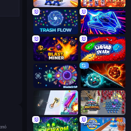
Battle Brigade
Hero Castle War: Tower Attack
Trash Flow
Stellar Swarm
Blast Miner
Liquid Swarm
BladeOrbit.io
PlanetCrush 2
BladeBlast.io
Road Survival
 από