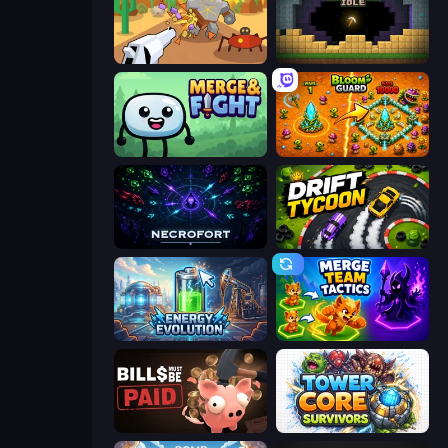
Idle Gun Survivor
Pickaxe Crusher Idle
Merge & Fight
BloomGuard
Necrofort
Drift Tycoon
Energy Evolution
Merge Team Tactics
Bills Must Be Paid
Tower Core Survivors