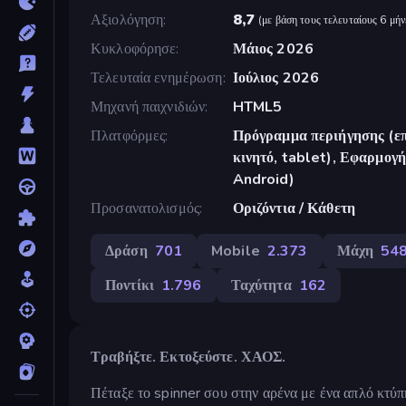
Αξιολόγηση
8,7
(
με βάση τους τελευταίους 6 μήν
Κυκλοφόρησε
Μάιος 2026
Τελευταία ενημέρωση
Ιούλιος 2026
Μηχανή παιχνιδιών
HTML5
Πλατφόρμες
Πρόγραμμα περιήγησης (επ
κινητό, tablet), Εφαρμο
Android)
Προσανατολισμός
Οριζόντια / Κάθετη
Δράση
701
Mobile
2.373
Μάχη
54
Ποντίκι
1.796
Ταχύτητα
162
Τραβήξτε. Εκτοξεύστε. ΧΑΟΣ.
Πέταξε το spinner σου στην αρένα με ένα απλό κτύπη