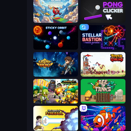
Bomb Evolution Runner
Pong Clicker
Sticky Orbit
Stellar Bastion
Legend of Hero
Tower vs Goblins
Zombies 4 Weapon Merge
Age of Tanks Warriors: TD War
Legend Of Fireball
Fish Catch Idle