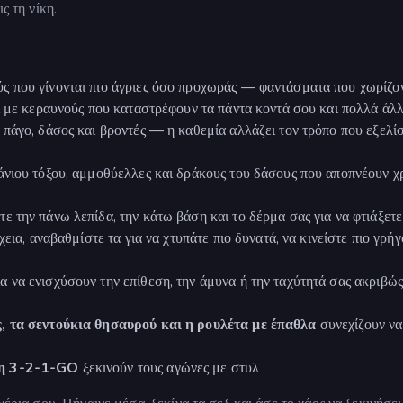
ς τη νίκη.
ς που γίνονται πιο άγριες όσο προχωράς — φαντάσματα που χωρίζον
ί με κεραυνούς που καταστρέφουν τα πάντα κοντά σου και πολλά άλλ
πάγο, δάσος και βροντές — η καθεμία αλλάζει τον τρόπο που εξελίσ
άνιου τόξου, αμμοθύελλες και δράκους του δάσους που αποπνέουν 
ε την πάνω λεπίδα, την κάτω βάση και το δέρμα σας για να φτιάξετε
εια, αναβαθμίστε τα για να χτυπάτε πιο δυνατά, να κινείστε πιο γρή
α να ενισχύσουν την επίθεση, την άμυνα ή την ταχύτητά σας ακριβώς
, τα σεντούκια θησαυρού και η ρουλέτα με έπαθλα
συνεχίζουν να
ση 3-2-1-GO
ξεκινούν τους αγώνες με στυλ