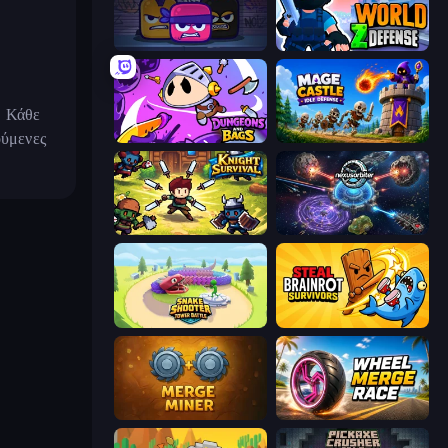
.
Gang Merge & Fight
World Z Defense - Zombie Defense
. Κάθε
ούμενες
Dungeons and Bags
Mage Castle Idle Defense
Knight Survival
Nexusorbiter
Snake Shooter: Tower Battle
Steal Brainrot Survivors
Merge Miner
Wheel Merge Race