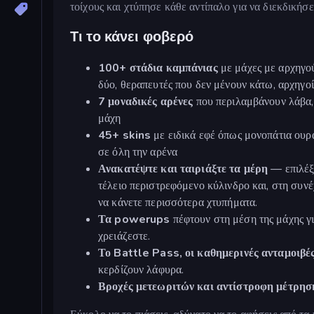
τοίχους και χτύπησε κάθε αντίπαλο για να διεκδικήσει
Τι το κάνει φοβερό
100+ στάδια καμπάνιας
με μάχες με αρχηγού
δύο, θεραπευτές που δεν μένουν κάτω, αρχηγο
7 μοναδικές αρένες
που περιλαμβάνουν λάβα, 
μάχη
45+ skins
με ειδικά εφέ όπως μονοπάτια ουρ
σε όλη την αρένα
Ανακατέψτε και ταιριάξτε τα μέρη
— επιλέξτ
τέλειο περιστρεφόμενο κύλινδρο και, στη συνέχ
να κάνετε περισσότερα χτυπήματα.
Τα powerups
πέφτουν στη μέση της μάχης γι
χρειάζεστε.
Το Battle Pass, οι καθημερινές ανταμοιβές
κερδίζουν λάφυρα.
Βροχές μετεωριτών και αντίστροφη μέτρη