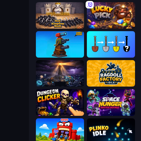
Ant Kingdom Rush
Lucky Pick
Furry Road
Merge Tools - Merge and Dig
The Last Lighthouse
Ragdoll Factory Idle
Dungeon Clicker
Space Hunger: Battle Royale