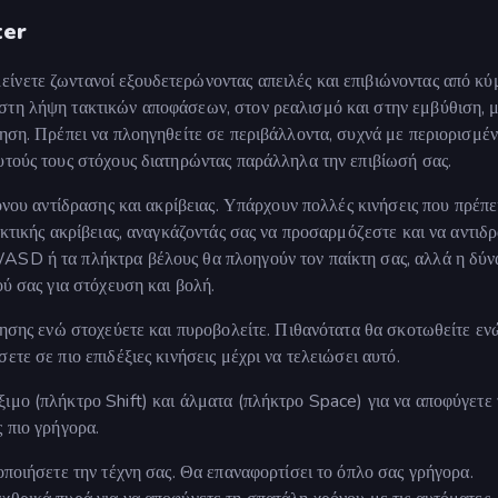
ter
ίνετε ζωντανοί εξουδετερώνοντας απειλές και επιβιώνοντας από κύ
στη λήψη τακτικών αποφάσεων, στον ρεαλισμό και στην εμβύθιση, 
νηση. Πρέπει να πλοηγηθείτε σε περιβάλλοντα, συχνά με περιορισμέ
υτούς τους στόχους διατηρώντας παράλληλα την επιβίωσή σας.
όνου αντίδρασης και ακρίβειας. Υπάρχουν πολλές κινήσεις που πρέπε
ακτικής ακρίβειας, αναγκάζοντάς σας να προσαρμόζεστε και να αντιδ
ASD ή τα πλήκτρα βέλους θα πλοηγούν τον παίκτη σας, αλλά η δύν
ού σας για στόχευση και βολή.
ίνησης ενώ στοχεύετε και πυροβολείτε. Πιθανότατα θα σκοτωθείτε εν
τε σε πιο επιδέξιες κινήσεις μέχρι να τελειώσει αυτό.
ιμο (πλήκτρο Shift) και άλματα (πλήκτρο Space) για να αποφύγετε 
 πιο γρήγορα.
οποιήσετε την τέχνη σας. Θα επαναφορτίσει το όπλο σας γρήγορα.