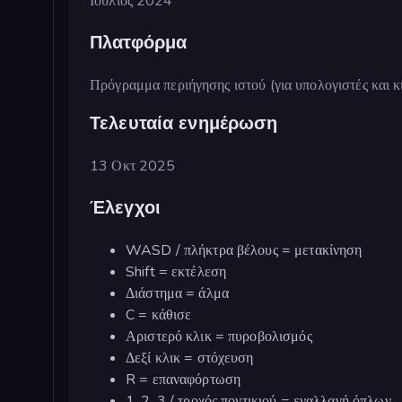
Ιούλιος 2024
Πλατφόρμα
Πρόγραμμα περιήγησης ιστού (για υπολογιστές και κ
Τελευταία ενημέρωση
13 Οκτ 2025
Έλεγχοι
WASD / πλήκτρα βέλους = μετακίνηση
Shift = εκτέλεση
Διάστημα = άλμα
C = κάθισε
Αριστερό κλικ = πυροβολισμός
Δεξί κλικ = στόχευση
R = επαναφόρτωση
1, 2, 3 / τροχός ποντικιού = εναλλαγή όπλων