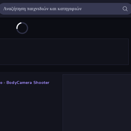
πο
»
BodyCamera Shooter