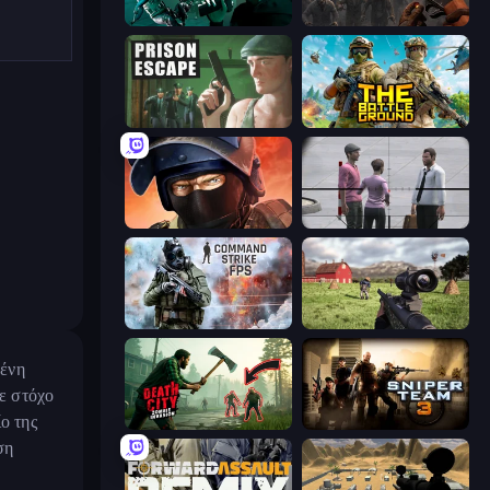
Take Actions
Path of Survivor
Prison Escape
The Battleground
Bullet Force
Sniper Assassin - Government Agent
Command Strike FPS
Dead Zed
μένη
με στόχο
ο της
Death City Zombie Invasion
Sniper Team 3
ση