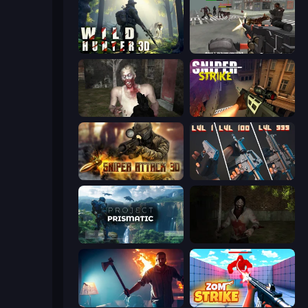
Wild Hunter 3D
Masked Forces: Zombie Survival
Zombie Mayhem Online
Sniper Strike
Sniper Attack 3D: Shooting War
The Range 3D
Project Prismatic
Jeff's Revenge
You Are Being Watched
Zom Strike