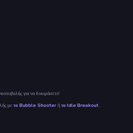
σκοποβολής για να δοκιμάσετε!
ολής με
το Bubble Shooter
ή
το Idle Breakout
.