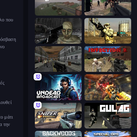
Cry Islands
Sudden Attack
πλο που
πρόσβαση
C-Virus Game: Outbreak
Mountain Operation
όνο
Silent Insanity Psychological Trauma
Infection Z
κές
Undead Broadcast
Cemetery Warrior 4
λουθεί
το μάτι
α την
Sniper Mission
Gulag