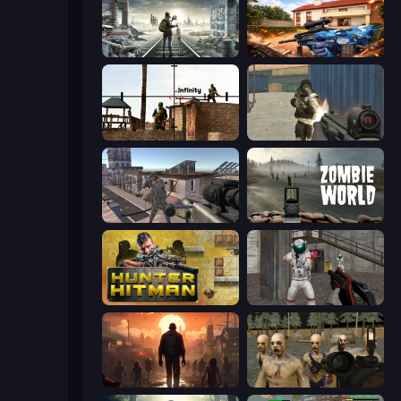
Backwoods
Special Ops: GO
Lethal Sniper 3D: Army Soldier
Masked Forces
Mad Boss
Zombie World
Hunter Hitman
Battle Area
Attack of the Dead
Zombie Survival Ultimate