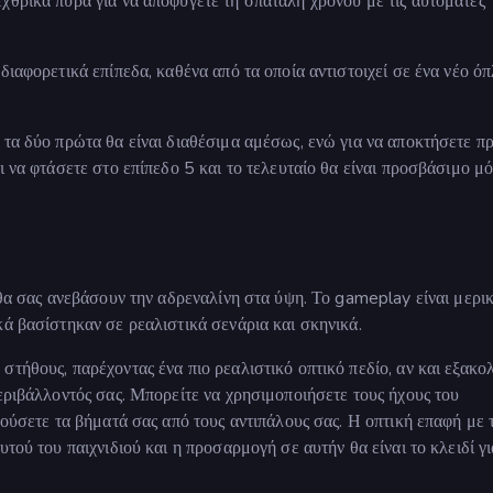
χθρικά πυρά για να αποφύγετε τη σπατάλη χρόνου με τις αυτόματες
διαφορετικά επίπεδα, καθένα από τα οποία αντιστοιχεί σε ένα νέο ό
 τα δύο πρώτα θα είναι διαθέσιμα αμέσως, ενώ για να αποκτήσετε 
ι να φτάσετε στο επίπεδο 5 και το τελευταίο θα είναι προσβάσιμο μ
 θα σας ανεβάσουν την αδρεναλίνη στα ύψη. Το gameplay είναι μερι
κά βασίστηκαν σε ρεαλιστικά σενάρια και σκηνικά.
τήθους, παρέχοντας ένα πιο ρεαλιστικό οπτικό πεδίο, αν και εξακο
εριβάλλοντός σας. Μπορείτε να χρησιμοποιήσετε τους ήχους του
κούσετε τα βήματά σας από τους αντιπάλους σας. Η οπτική επαφή με 
τού του παιχνιδιού και η προσαρμογή σε αυτήν θα είναι το κλειδί γι