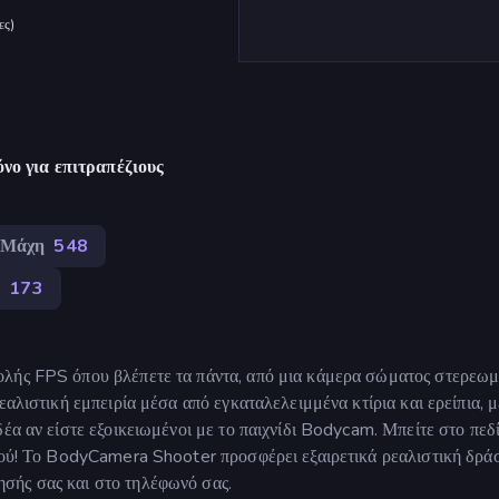
ες
)
νο για επιτραπέζιους
Μάχη
548
ο
173
ολής FPS όπου βλέπετε τα πάντα, από μια κάμερα σώματος στερεω
εαλιστική εμπειρία μέσα από εγκαταλελειμμένα κτίρια και ερείπια, 
έα αν είστε εξοικειωμένοι με το παιχνίδι Bodycam. Μπείτε στο πεδί
διού! Το BodyCamera Shooter προσφέρει εξαιρετικά ρεαλιστική δρά
σής σας και στο τηλέφωνό σας.