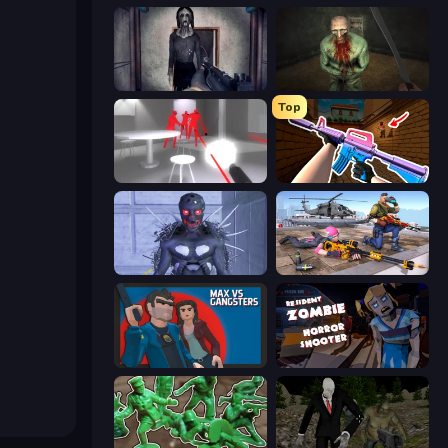
Slendrina Must Die: The Cellar
Shoot Your Nightmare: The Beginning
Top
SuperHot
KS Z
Deep Space Horror: Outpost
FPS Commando Gun Shooting Game
Max vs Gangsters
Resident Zombies: Horror Shooter