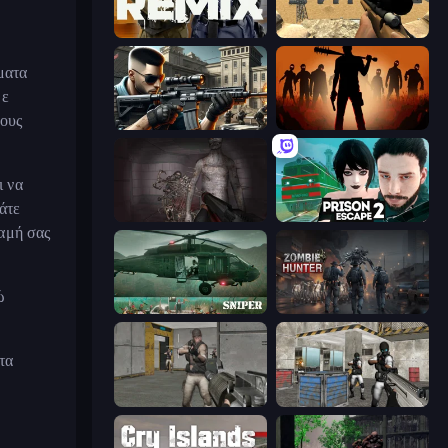
Forward Assault Remix
Ghost Sniper
ματα
με
νους
Sure Shot
Deads on the Road
ι να
ράτε
Portal Of Doom: Undead Rising
Prison Escape 2
αμή σας
ώ
SNIPER
Zombie Hunter
τα
Warfare Area
Bullet Fury 2