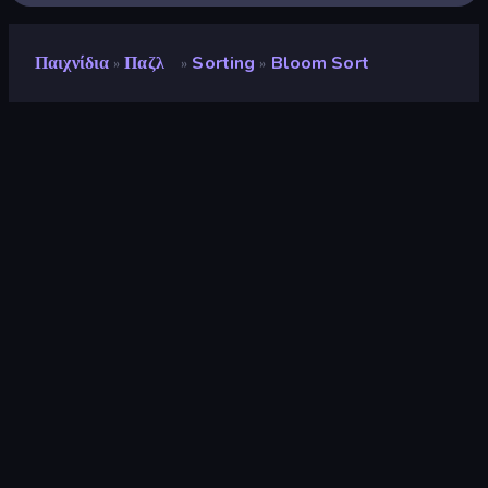
Παιχνίδια
Παζλ
Sorting
Bloom Sort
»
»
»
Bloom Sort
Αξιολόγηση
8,1
(
με βάση τους τελευταίους 6 μήνες
)
Κυκλοφόρησε
Οκτώβριος 2024
Τελευταία ενημέρωση
Μάιος 2025
Μηχανή παιχνιδιών
Unity 2022
Πλατφόρμες
Πρόγραμμα περιήγησης
(επιτραπέζιος υπολογιστής,
κινητό, tablet), App Store
(iOS, Android)
Προσανατολισμός
Πορτρέτο