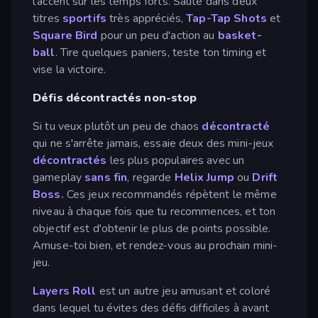
l'accent sur les temps forts. Saute dans deux
titres
sportifs
très appréciés,
Tap-Tap Shots
et
Square Bird
pour un peu d'action au
basket-
ball
. Tire quelques paniers, teste ton timing et
vise la victoire.
Défis décontractés non-stop
Si tu veux plutôt un peu de chaos
décontracté
qui ne s'arrête jamais, essaie deux des mini-jeux
décontractés
les plus populaires avec un
gameplay
sans fin
, regarde
Helix Jump
ou
Drift
Boss.
Ces jeux recommandés répètent le même
niveau à chaque fois que tu recommences, et ton
objectif est d'obtenir le plus de points possible.
Amuse-toi bien, et rendez-vous au prochain mini-
jeu.
Layers Roll
est un autre jeu amusant et coloré
dans lequel tu évites des défis difficiles à avant