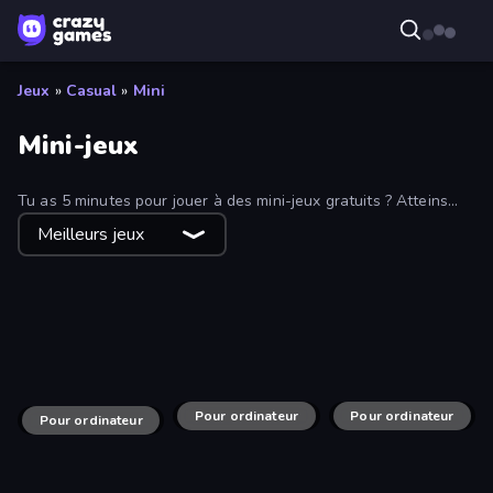
Jeux
»
Casual
»
Mini
Mini-jeux
Tu as 5 minutes pour jouer à des mini-jeux gratuits ? Atteins
ton meilleur score puis retourne à ce que tu faisais avant !
Meilleurs jeux
67 Steal a Brainrot Game
Knife Show
PRISM
Square Bird
Pour ordinateur
Bus and Subway Runner
Pour ordinateur
Spy Highway
Mussoumano Game
Pour ordinateur