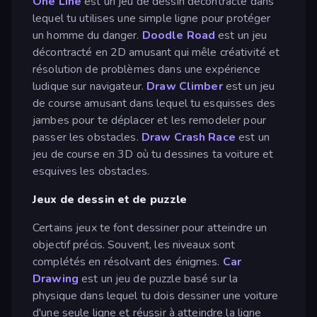
One Line
est un jeu de dessin décontracté dans
lequel tu utilises une simple ligne pour protéger
un homme du danger.
Doodle Road
est un jeu
décontracté en 2D amusant qui mêle créativité et
résolution de problèmes dans une expérience
ludique sur navigateur.
Draw Climber
est un jeu
de course amusant dans lequel tu esquisses des
jambes pour te déplacer et les remodeler pour
passer les obstacles.
Draw Crash Race
est un
jeu de course en 3D où tu dessines ta voiture et
esquives les obstacles.
Jeux de dessin et de puzzle
Certains jeux te font dessiner pour atteindre un
objectif précis. Souvent, les niveaux sont
complétés en résolvant des énigmes.
Car
Drawing
est un jeu de puzzle basé sur la
physique dans lequel tu dois dessiner une voiture
d'une seule ligne et réussir à atteindre la ligne