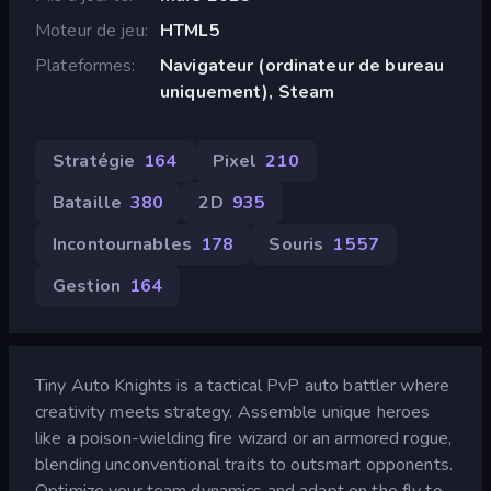
Moteur de jeu
HTML5
Plateformes
Navigateur (ordinateur de bureau
uniquement), Steam
Stratégie
164
Pixel
210
Bataille
380
2D
935
Incontournables
178
Souris
1 557
Gestion
164
Tiny Auto Knights is a tactical PvP auto battler where
creativity meets strategy. Assemble unique heroes
like a poison-wielding fire wizard or an armored rogue,
blending unconventional traits to outsmart opponents.
Optimize your team dynamics and adapt on the fly to