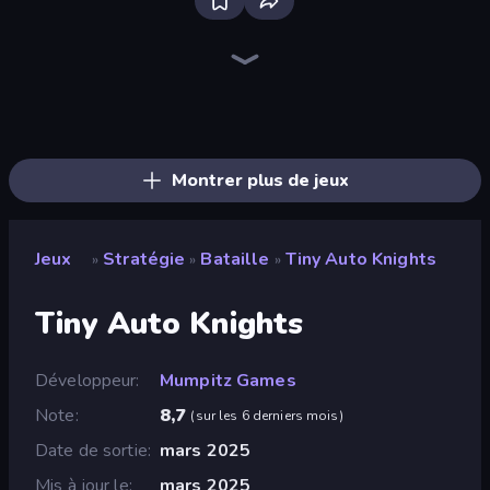
Bloxd.io
Ragdoll Archers
EvoWars.io
Veck.io
Piece of Cake: Merge and Bake
Racing Limits
Traffic Rider
Mahjongg Solitaire
Screw Out: Bolts and Nuts
Words of Wonders
Piles of Mahjong
Designville: Merge & Design
Miniblox
Space Waves
Stickman Clash
SkillWarz
Fortzone Battle Royale
Arrow Escape
Montrer plus de jeux
Jeux
Stratégie
Bataille
Tiny Auto Knights
»
»
»
Tiny Auto Knights
Développeur
Mumpitz Games
Note
8,7
(
sur les 6 derniers mois
)
Date de sortie
mars 2025
Mis à jour le
mars 2025