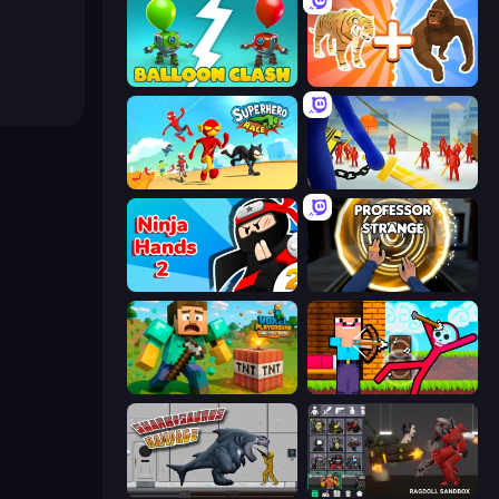
Balloon Clash
Animal DNA Run
Superhero Race!
Slasher
Ninja Hands 2
Professor Strange
Voxel Playground: Ragdoll Noob
Noob Archer vs Stickman Zombie
Sharkosaurus Rampage
Last Play: Ragdoll Sandbox