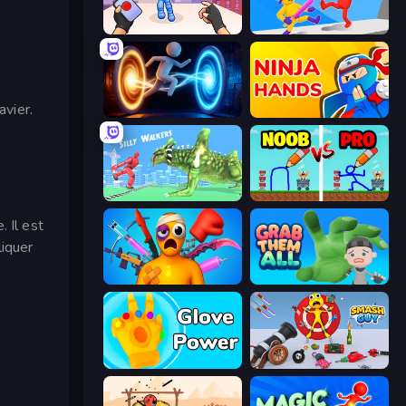
TNT Bomber
Ragdoll Ninja: Imposter Hero
avier.
Portal Escape
Ninja Hands
e
Silly Walkers
DOP Noob: Draw to Save
 Il est
liquer
Fun Ragdoll Challenge!
Grab Them All
l
Glove Power
Smash Guy: Ragdoll Punch Hero