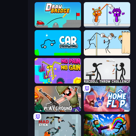
Draw Bridge
Square Punki Long Hand
Car Drawing Game
Gomu Goman
No Pain No Gain - Ragdoll Sandbox
Ragdoll Throw Challenge
Playground
Home Flip