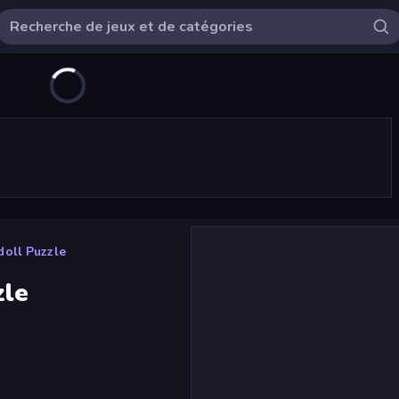
oll Puzzle
zle