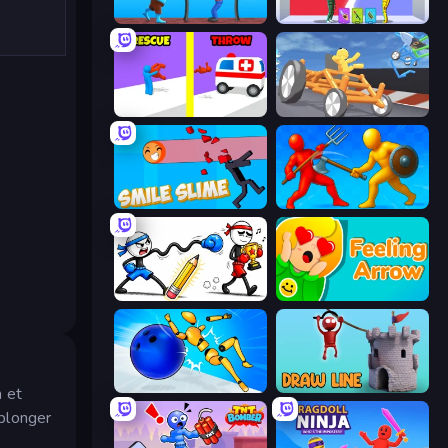
One Line
Who Dies Last?
Rescue Throw
Draw Crash Race
Smile Slime
Epic Sword Battle! Fight in Arena
Doodle Smash
Feeling Arrow
Playground Man! Ragdoll Show!
Draw Line
n et
 plonger