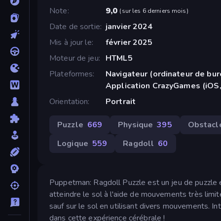
Note
9,0
(
sur les 6 derniers mois
)
Date de sortie
janvier 2024
Mis à jour le
février 2025
Moteur de jeu
HTML5
Plateformes
Navigateur (ordinateur de bur
Application CrazyGames (iOS,
Orientation
Portrait
Puzzle
669
Physique
395
Obstacl
Logique
559
Ragdoll
60
Puppetman: Ragdoll Puzzle est un jeu de puzzle e
atteindre le sol à l'aide de mouvements très limité
sauf sur le sol en utilisant divers mouvements. In
dans cette expérience cérébrale !