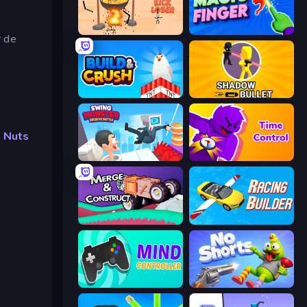
Kick Loser
Magic Finger 3D
r de
Build and Crush
Shadow Bullet
d Nuts
Swing Monster: Decisive Battle
Time Control!
Merge & Construct
Racing Builder
Mind Controller
No Shorts