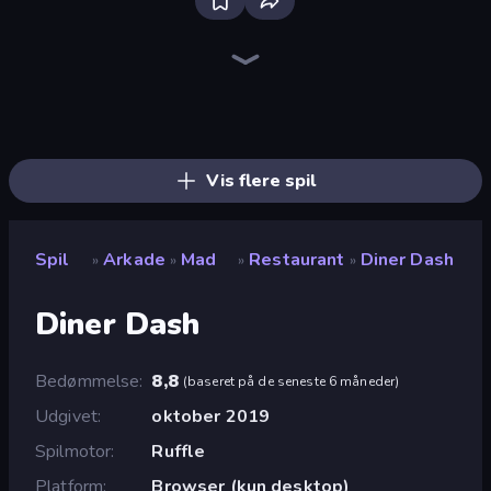
Ragdoll Archers
Grass Cutter: Mowing Simulator
Cat Snack Bar
Bubble Blast
Merge & Dig!
Survive the Disasters: Obby
Obby: +1 Jump per Click
Bubble Fall
Space Waves
Fruit Merge: Juicy Drop Game
Speed per Click: Obby
Crazy Motorcycle
Catch Tiles: Piano Game
Arkadium's Bubble Shooter
Draw Climber
Bubble Tower 3D
Bubble Pop Legend
Stone Grass: Mowing Simulator
Vis flere spil
Spil
Arkade
Mad
Restaurant
Diner Dash
»
»
»
»
Diner Dash
Bedømmelse
8,8
(
baseret på de seneste 6 måneder
)
Udgivet
oktober 2019
Spilmotor
Ruffle
Platform
Browser (kun desktop)