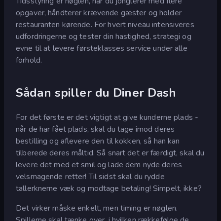
Tidsstyring er nøglen, når du jonglerer med flere
opgaver, håndterer krævende gæster og holder
restauranten kørende. For hvert niveau intensiveres
udfordringerne og tester din hastighed, strategi og
evne til at levere førsteklasses service under alle
forhold.
Sådan spiller du Diner Dash
For det første er det vigtigt at give kunderne plads -
når de har fået plads, skal du tage imod deres
bestilling og aflevere den til kokken, så han kan
tilberede deres måltid. Så snart det er færdigt, skal du
levere det med et smil og lade dem nyde deres
velsmagende retter! Til sidst skal du rydde
tallerknerne væk og modtage betaling! Simpelt, ikke?
Det virker måske enkelt, men timing er nøglen.
Spillerne skal tænke over, i hvilken rækkefølge de