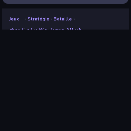
Jeux
Stratégie
Bataille
»
»
»
Hero Castle War: Tower Attack
Hero Castle War: Tower
Attack
Note
9,2
(
sur les 6 derniers mois
)
Date de sortie
juin 2024
Moteur de jeu
Unity 2022
Plateformes
Navigateur (ordinateur de bureau,
mobile, tablette), Application
CrazyGames (Android), App Store
(iOS, Android)
Orientation
Paysage