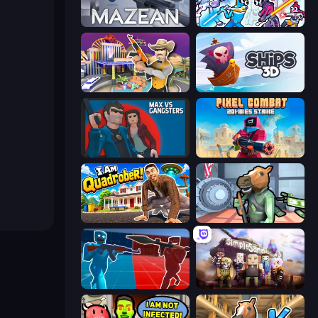
Mazean
Space Wars Battleground
Casino Robbery
Ships 3D
Max vs Gangsters
Pixel Combat: Zombies Strike
I Am Quadrober!
Bank Robbery
Battle of the Soldiers: Red vs Blue
Simple Sandbox 3