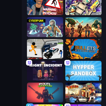
City of Psychos
Cyberpunk: Corporation
Cyberpunk: Resistance
Horde Crusher
Stickman Prison: Counter Assault
BULLets in a China Shop
Night Incident
Hypper Sandbox
Pixel Warfare
Vegas Clash 3D