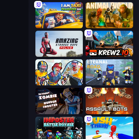
I Am Taxi Prankster Sim
Animal World
Amazing Strange Rope Police
Krew.io
Zombies Shooter: Part 2
Eternal Road
Resident Zombies: Horror Shooter
Assault Bots