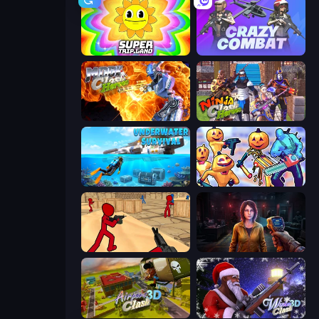
SuperTrip.Land
Crazy Combat
Moon Clash Heroes
Ninja Clash Heroes
Underwater Survival: Deep Dive
Halloween Chainsaw Massacre
Stickman Counter Terror Strike
Survival Zone Zombie Outbreak
Airport Clash 3D
Winter Clash 3D