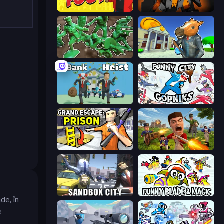
Fury Foot
Destructors Online
Soldiers - Capture and Control!
Bank Robbery 3
Bank Heist
Funny City: Gopniks
Grand Escape: Prison
Redcoats.io
Sandbox City
Funny Blade & Magic
de, în
e