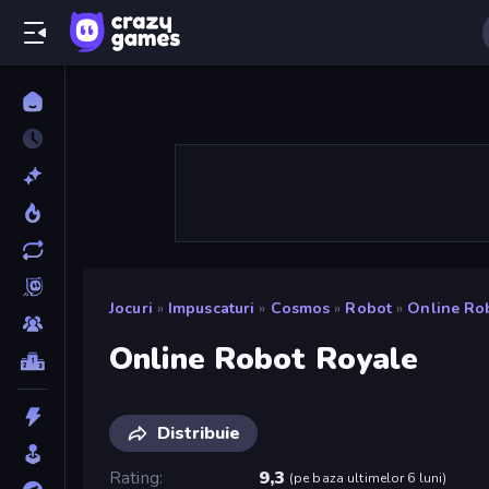
Jocuri
»
Impuscaturi
»
Cosmos
»
Robot
»
Online Ro
Online Robot Royale
Distribuie
Rating
9,3
(
pe baza ultimelor 6 luni
)