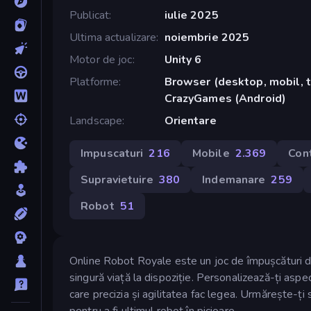
Publicat
iulie 2025
Ultima actualizare
noiembrie 2025
Motor de joc
Unity 6
Platforme
Browser (desktop, mobil, t
CrazyGames (Android)
Landscape
Orientare
Impuscaturi
216
Mobile
2.369
Cont
Supravietuire
380
Indemanare
259
Robot
51
Online Robot Royale este un joc de împușcături de m
singură viață la dispoziție. Personalizează-ți aspec
care precizia și agilitatea fac legea. Urmărește-ți 
pentru a fi ultimul robot în picioare.