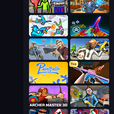
I Am Not Infected!
Bank Robbery 2
Gravity Arena Shooter
Surf GO Parkour
Shoot and Drive
Bank Robbery: Escape
Top
Paintball King
KS Z
Archer Master 3D: Castle Defense
Save the Hostages