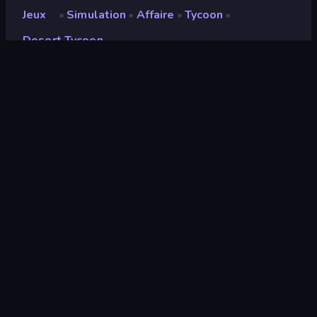
Jeux
Simulation
Affaire
Tycoon
»
»
»
»
Desert Tycoon
Desert Tycoon
Note
9,1
(
sur les 6 derniers mois
)
Date de sortie
avril 2026
Mis à jour le
juillet 2026
Moteur de jeu
Unity 6
Plateformes
Navigateur (ordinateur de bureau,
mobile, tablette), Application
CrazyGames (Android)
Orientation
Paysage / Portrait
Simulation
308
Mobile
2 357
3D
851