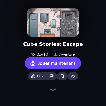
Cube Stories: Escape
8,6/10
Aventure
Jouer maintenant
1,7 k
Knock Your Mind
Help Me: Tricky Brain Puzzles
Find Cat 2
Girlfriend from Hell
Find Cat
Find Joe: Unsolved Mystery
God For a Day: Prequel
Isometric Escape
Mafia Takedown
The Visitor
Foreign Creature
Diner in the Storm
Bell Madness
Escape Room: Strange Case 2
Stickman Escape School