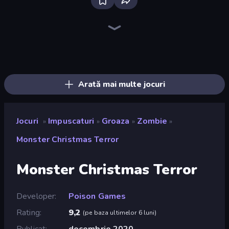
SkillWarz
Fragen
Western Sniper
Sniper Mission
Ships Battlefield 3D
Kirka.io
CS: Chaos Squad
Mine Shooter 2: Noob vs Mobs
Camo Sniper
Command Strike FPS
Redcoats.io
Wild Hunter 3D
Knock Em All
Zomblox
Grandfather Road Chase: Shooter
Dogfight
Attack of Duty
You vs 100 Skibidi Toilets
Arată mai multe jocuri
Jocuri
Impuscaturi
Groaza
Zombie
»
»
»
»
Monster Christmas Terror
Monster Christmas Terror
Developer
Poison Games
Rating
9,2
(
pe baza ultimelor 6 luni
)
Publicat
decembrie 2020