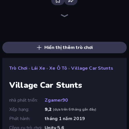
Racing Limits
Traffic Rider
Real Car Driving
Ramp Car VS Police: CHASE
Racing in City
Hustle & Drift in ZIL
Krash Karts
Moto Racing Club
Deadly Descent
Sunset Bike Racing
Wheelie Up
Madness Cars Destroy
PolyTrack
Moto X3M
Moto X3M 6: Spooky Land
Xtreme Moto Mayhem
Moto Maniac 2
Trial Mania
Hiển thị thêm trò chơi
Trò Chơi
Lái Xe
Xe Ô Tô
Village Car Stunts
»
»
»
Village Car Stunts
nhà phát triển
Zgamer90
Xếp hạng
9,2
(
dựa trên 6 tháng gần đây
)
Phát hành
tháng 1 năm 2019
Công cụ trò chơi
Unity 5.6