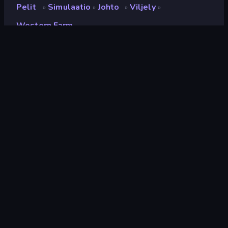
Pelit
Simulaatio
Johto
Viljely
»
»
»
»
Western Farm
Western Farm
Luokitus
9,3
(
viimeisten 6 kuukauden perusteella
)
Julkaistu
huhtikuu 2025
Viimeksi päivitetty
toukokuu 2025
Pelimoottori
Unity 6
Alustat
Selain (tietokone, mobiili,
tabletti), CrazyGames-
sovellus (Android), App Store
(Android)
Suunta
Pystykuva