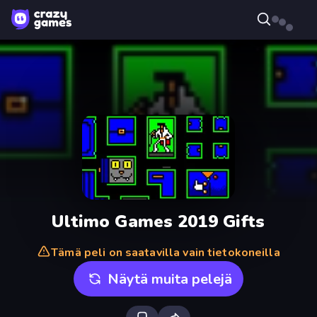
Ultimo Games 2019 Gifts
Tämä peli on saatavilla vain tietokoneilla
Näytä muita pelejä