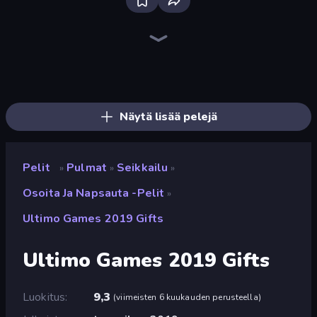
Bloxd.io
Ragdoll Archers
EvoWars.io
Piece of Cake: Merge and Bake
Veck.io
Traffic Rider
Racing Limits
Mahjongg Solitaire
Screw Out: Bolts and Nuts
Words of Wonders
Piles of Mahjong
Designville: Merge & Design
Space Waves
Miniblox
SkillWarz
Stickman Clash
Fortzone Battle Royale
Arrow Escape
Näytä lisää pelejä
Pelit
Pulmat
Seikkailu
»
»
»
Osoita Ja Napsauta -pelit
»
Ultimo Games 2019 Gifts
Ultimo Games 2019 Gifts
Luokitus
9,3
(
viimeisten 6 kuukauden perusteella
)