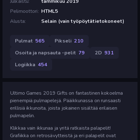
Julkaistu
tammikuu 2019
Pelimoottori
HTML5
Alusta
Selain (vain työpöytätietokoneet)
Pulmat
565
Pikseli
210
Osoita ja napsauta -pelit
79
2D
931
Logiikka
454
Ultimo Games 2019 Gifts on fantastinen kokoelma
pienempiä pulmapelejä. Pääikkunassa on runsaasti
erillisiä ikkunoita, joista jokainen sisältää erilaisen
pulmapelin.
Klikkaa vain ikkunaa ja yritä ratkaista palapelit!
Grafiikka on retrosävytteistä ja eri palapelit ovat