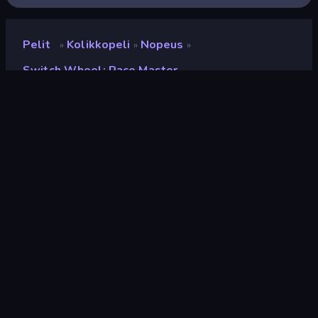
Pelit
Kolikkopeli
Nopeus
»
»
»
Switch Wheel: Race Master
Switch Wheel: Race
Master
Kehittäjä
Funtory
Luokitus
9,0
(
viimeisten 6 kuukauden perusteella
)
Julkaistu
joulukuu 2023
Pelimoottori
Unity 2020
Alustat
Selain (tietokone, mobiili, tabletti),
CrazyGames-sovellus (Android),
App Store (Android)