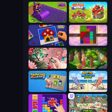
Magic School
Merge World
Screw Sorting
Color Cube Puzzle
Favorite Puzzles
Northern Merge
Parking Jam
Spot the Difference Forever