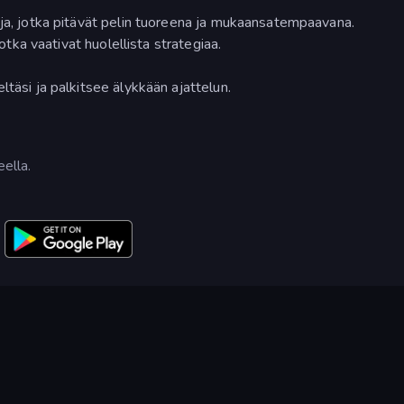
eja, jotka pitävät pelin tuoreena ja mukaansatempaavana.
jotka vaativat huolellista strategiaa.
ltäsi ja palkitsee älykkään ajattelun.
eella.