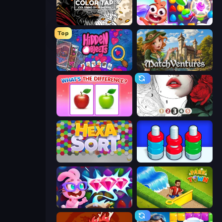
Color Tap: Coloring by Numbers
Skydom
Top
Hidden Objects
MatchVentures
What's The Difference?
Numicolor
Hexa Sort
Nuts Puzzle: Sort By Color
Skydom: Reforged
Park Town