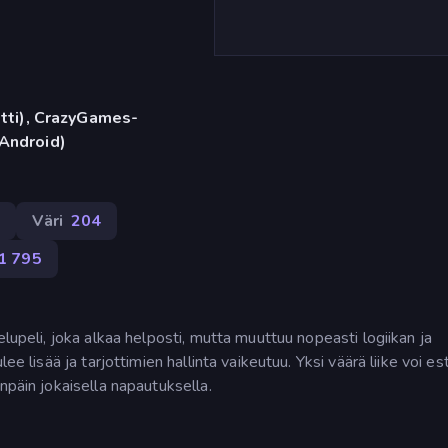
etti), CrazyGames-
(Android)
2
Väri
204
1 795
elupeli, joka alkaa helposti, mutta muuttuu nopeasti logiikan ja
ee lisää ja tarjottimien hallinta vaikeutuu. Yksi väärä liike voi es
npäin jokaisella napautuksella.