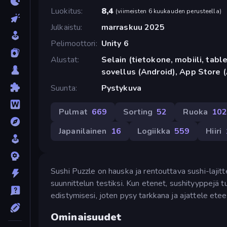
Luokitus
8,4
(
viimeisten 6 kuukauden perusteella
)
Julkaistu
marraskuu 2025
Pelimoottori
Unity 6
Alustat
Selain (tietokone, mobiili, tabl
sovellus (Android), App Store 
Suunta
Pystykuva
Pulmat
669
Sorting
52
Ruoka
10
Japanilainen
16
Logiikka
559
Hiiri
Sushi Puzzle on hauska ja rentouttava sushi-lajitt
suunnittelun testiksi. Kun etenet, sushityyppejä tul
edistymisesi, joten pysy tarkkana ja ajattele etee
Ominaisuudet