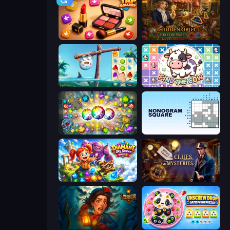
Tap Gallery
Hidden Object: Street Of Secrets
Sugar Heroes
Find The Cow
Forgotten Treasure 2
Nonogram Square
Diamant: Sky Stories Match 3
Hidden Object: Clues and Mysteries
Lamplighter: Merge & Magic
Unscrew Drop: Satisfying Puzzle