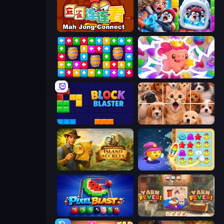
Mahjong Connect (Legacy)
Captain Blast
Tap Away Story
Match Arena
Block Blaster
Jigpic Solitaire
Hidden Objects: Island Secrets
Candy Riddles
Pixel Blast
Yarn Fever! Unravel Puzzle