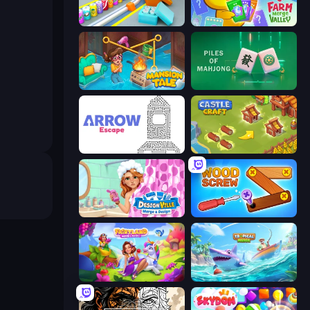
Box It Up
Farm Merge Valley
Mansion Tale: Merge Secrets
Piles of Mahjong
Arrow Escape
Castle Craft
Designville: Merge & Design
Wood Screw: Bolts Puzzle
Fairyland Merge & Magic
Tropical Merge