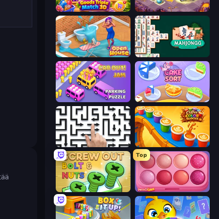
Goods Triple Match 3D
Mergest Kingdom
Open House
Mahjongg Solitaire
Car OUT! Jam Parking Puzzle
Cake Sort Puzzle 3D
Arrow Escape: Puzzle
Coffee Color Blocks
Top
tää
Screw Out: Bolts and Nuts
Piece of Cake: Merge and Bake