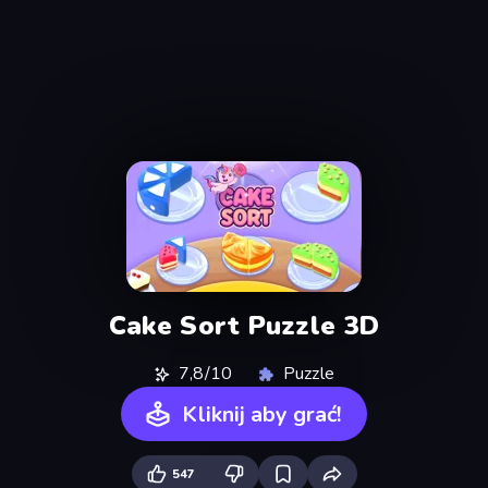
Cake Sort Puzzle 3D
7,8/10
Puzzle
Kliknij aby grać!
547