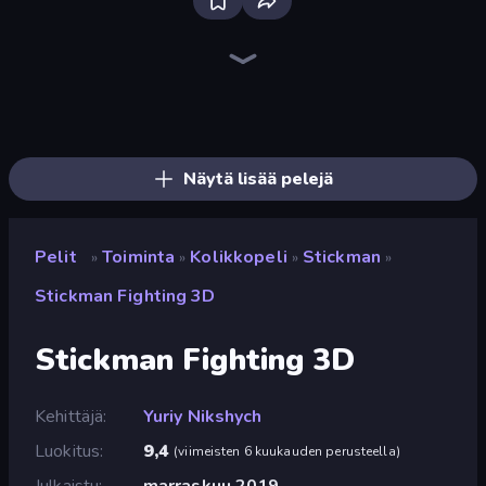
Bloxd.io
Ragdoll Archers
EvoWars.io
Piece of Cake: Merge and Bake
Veck.io
Traffic Rider
Racing Limits
Mahjongg Solitaire
Screw Out: Bolts and Nuts
Words of Wonders
Piles of Mahjong
Designville: Merge & Design
Space Waves
Miniblox
SkillWarz
Stickman Clash
Fortzone Battle Royale
Arrow Escape
Näytä lisää pelejä
Pelit
Toiminta
Kolikkopeli
Stickman
»
»
»
»
Stickman Fighting 3D
Stickman Fighting 3D
Kehittäjä
Yuriy Nikshych
Luokitus
9,4
(
viimeisten 6 kuukauden perusteella
)
Julkaistu
marraskuu 2019