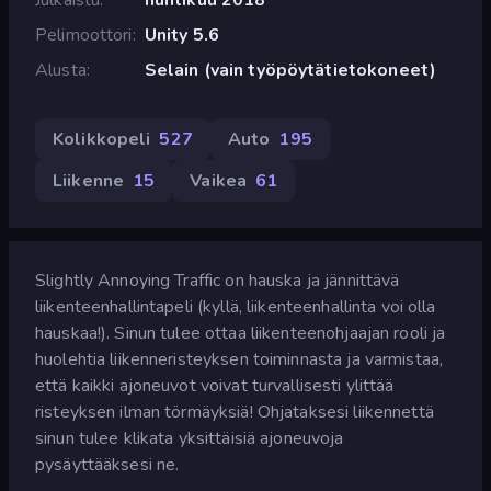
Pelimoottori
Unity 5.6
Alusta
Selain (vain työpöytätietokoneet)
Kolikkopeli
527
Auto
195
Liikenne
15
Vaikea
61
Slightly Annoying Traffic on hauska ja jännittävä
liikenteenhallintapeli (kyllä, liikenteenhallinta voi olla
hauskaa!). Sinun tulee ottaa liikenteenohjaajan rooli ja
huolehtia liikenneristeyksen toiminnasta ja varmistaa,
että kaikki ajoneuvot voivat turvallisesti ylittää
risteyksen ilman törmäyksiä! Ohjataksesi liikennettä
sinun tulee klikata yksittäisiä ajoneuvoja
pysäyttääksesi ne.