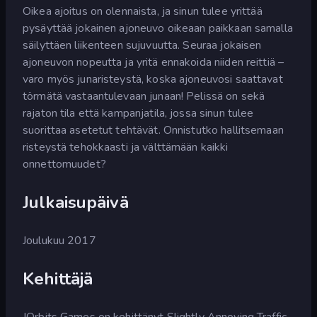
Oikea ajoitus on olennaista, ja sinun tulee yrittää
pysäyttää jokainen ajoneuvo oikeaan paikkaan samalla
säilyttäen liikenteen sujuvuutta. Seuraa jokaisen
ajoneuvon nopeutta ja yritä ennakoida niiden reittiä –
varo myös junaristeystä, koska ajoneuvosi saattavat
törmätä vastaantulevaan junaan! Pelissä on sekä
rajaton tila että kampanjatila, jossa sinun tulee
suorittaa asetetut tehtävät. Onnistutko hallitsemaan
risteystä tehokkaasti ja välttämään kaikki
onnettomuudet?
Julkaisupäivä
Joulukuu 2017
Kehittäjä
JOrbits Games on kehittänyt Slightly Annoying Traffic