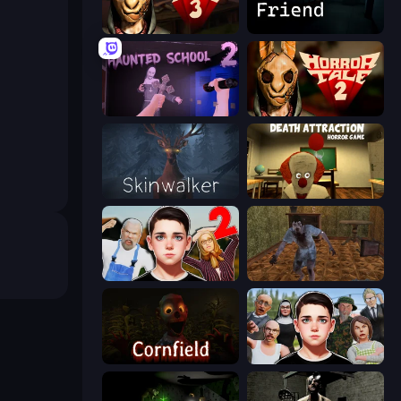
Horror Tale 3: The Witch
Iron Friend
Haunted School 2
Horror Tale 2: Samantha
Skinwalker
Death Attraction: Horror Game
Schoolboy Escape 2
Creepy Granny Scream: Scary Freddy
Cornfield
Schoolboy Escape: Runaway