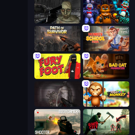
C-Virus Game: Outbreak
FNaF Shooter
Path of Survivor
Monkey School Prank
Fury Foot
Bad Cat Prankster
Portal Of Doom: Undead Rising
Crazy Zoo Monkey
BodyCamera Shooter
Death City Zombie Invasion