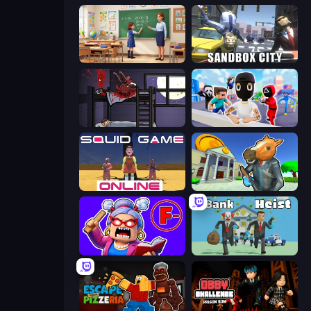
High School Teacher Simulator
Sandbox City
The Visitor
Mr. Dude: Online Multiverse Challenge
Squid Game Online
Bank Robbery 3
Escape From School: Angry Teacher!
Bank Heist