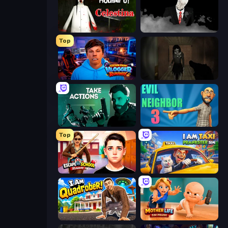
House of Celestina
The Dawn of Slenderman
Top
Escape from Vlogger: Runaway
Slendrina Must Die: The Forest
Take Actions
Evil Neighbor 3
Top
Escape from School: Runaway
I Am Taxi Prankster Sim
I Am Quadrober!
Mother Life Simulator: Prank