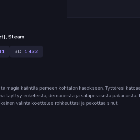
et), Steam
11
3D
1 432
sta magia kääntää perheen kohtalon kaaokseen. Tyttäresi katoaa
ma täyttyy enkeleistä, demoneista ja salaperäisistä pakanoista.
ainen valinta koettelee rohkeuttasi ja pakottaa sinut