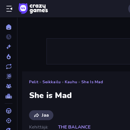
Pelit
»
Seikkailu
»
Kauhu
»
She Is Mad
She is Mad
Jaa
Kehittäjä
THE BALANCE