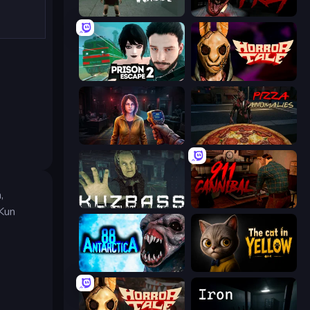
Haunted School
911: Prey
Prison Escape 2
Horror Tale
Survival Zone Zombie Outbreak
Pizza Anomalies
,
Kuzbass Horror
911: Cannibal
 Kun
Antarctica 88
The Cat in Yellow