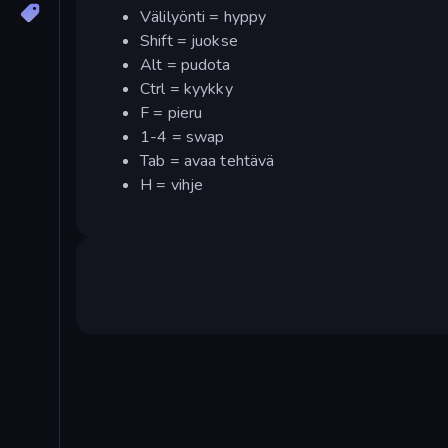
Välilyönti = hyppy
Shift = juokse
Alt = pudota
Ctrl = kyykky
F = pieru
1-4 = swap
Tab = avaa tehtävä
H = vihje