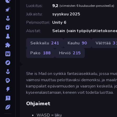
Luokitus
9,2
(
viimeisten 6 kuukauden perusteella
)
Julkaistu
syyskuu 2025
Pelimoottori
Unity 6
Alustat
Selain (vain työpöytätietokone
Seikkailu
241
Kauhu
90
Välttää
3
Pako
188
Hirviö
215
She is Mad on synkkä fantasiaseikkailu, jossa mu
vaimosi muuttuu pelottavaksi demoniksi, ja maail
kamppailet epävarmuuden ja vaarojen keskellä, jok
kyseenalaistamaan, keneen voit todella luottaa.
Ohjaimet
WASD = liiku