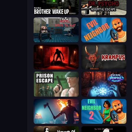
Brother Wake Up
Dr. Psycho: Hospital Escape
Hospital: Survive the Night
Evil Neighbor
Doors Castle
Krampus
Prison Escape
Escape Portal
You Are Being Watched
Evil Neighbor 2