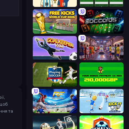
7a0 - World Cup Simulator
Idle Soccer Manager
Free Kicks World Cup 2026
Soccards
Goalkeeper Wiz
CG FC 26
Playing Soccer
Bad Soccer Manager
ії,
 щоб
ння та
Real Football
Kick It – Fun Soccer Game