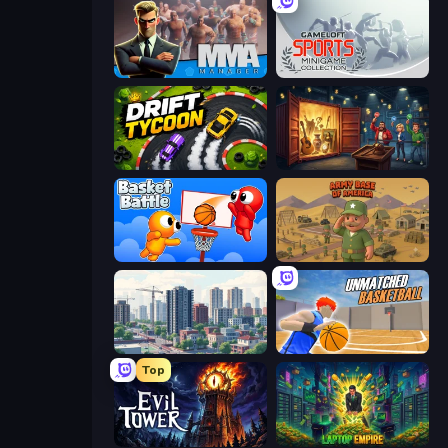
MMA Manager 2
Gameloft Sports Minigame Collection
Drift Tycoon
Container Auction
Basket Battle
Army Base Of America
SuperCity 3D
Unmatched Basketball
Top
Evil Tower
Laptop Empire