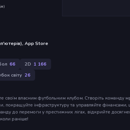
ів
)
п'ютерів), App Store
бол
66
2D
1 166
убок світу
26
руєте своїм власним футбольним клубом. Створіть команду мр
и, покращуйте інфраструктуру та управляйте фінансами,
манду до перемоги у престижних лігах, відкрийте досягне
іколи раніше!