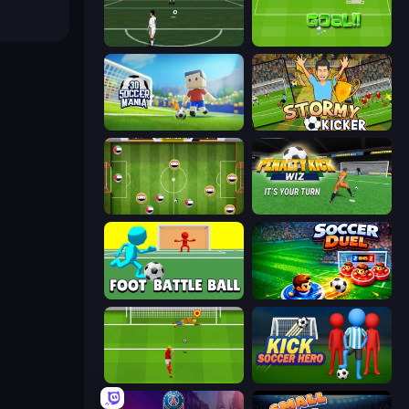
Bicycle Kick Champ
World Cup Penalty
3D Soccer Mania
Stormy Kicker
Soccer Challenge
Penalty Kick Wiz
Foot Battle Ball
Soccer Duel
Penalty Shootout: Multi League
Kick Soccer Hero