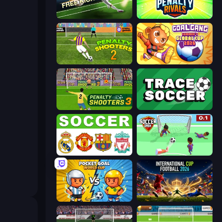
Free Kick Classic (3D Free Kick)
Penalty Rivals
Penalty Shooters 2
Goal Gang
Penalty Shooters 3
Tracesoccer
European Football Quiz
Soccer Dash
Pocket Goal: World Cup
International Cup Football 2026