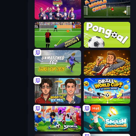
PSG Soccer Freestyle
A Small World Cup
Penalty Shooters
Pongoal
Unmatched Ego
Idle Billionaire Tycoon
Life Simulator: Road to Riches
Droll World Cup
Hot
Sportia Football Cup
Smash Badminton