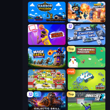
Harbor Tycoon
Tower Battle
Basketball Superstars
Conveyor Idle
Top
Mage Castle Idle Defense
The MachinEGG
Hot
Idle Inventor
Machine Eater
Top