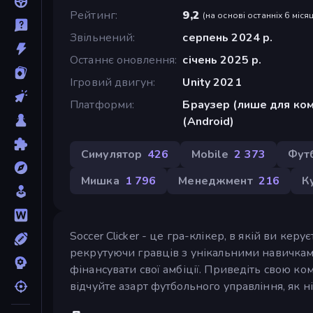
Рейтинг
9,2
(
на основі останніх 6 місяц
Звільнений
серпень 2024 р.
Останнє оновлення
січень 2025 р.
Ігровий двигун
Unity 2021
Платформи
Браузер (лише для ком
(Android)
Симулятор
426
Mobile
2 373
Фут
Мишка
1 796
Менеджмент
216
К
Soccer Clicker - це гра-клікер, в якій ви ке
рекрутуючи гравців з унікальними навичкам
фінансувати свої амбіції. Приведіть свою ко
відчуйте азарт футбольного управління, як н