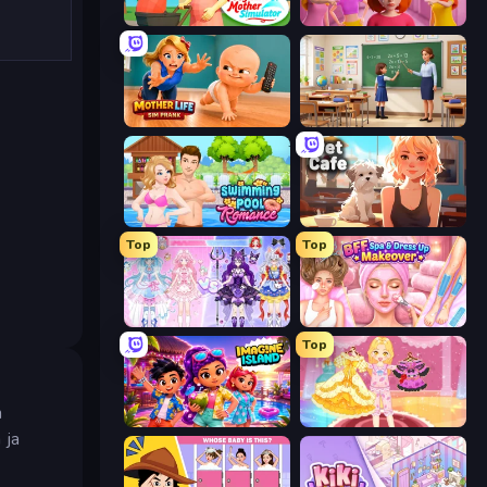
Pregnant Mother Simulator
High School Popular Girls
Mother Life Simulator: Prank
High School Teacher Simulator
Swimming Pool Romance
Pet Cafe
Top
Top
Idol Livestream: Fashion Game
BFF Makeover - Spa & Dress Up
Top
n
Imagine Island
Royal Glow Princess Makeover
 ja