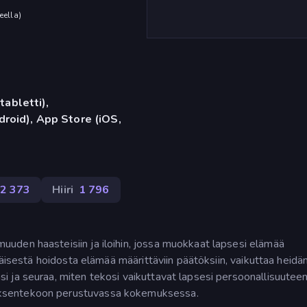
eella
)
tabletti),
roid), App Store (iOS,
2 373
Hiiri
1 796
uden haasteisiin ja iloihin, jossa muokkaat lapsesi elämää
täisestä hoidosta elämää määrittäviin päätöksiin, vaikuttaa heidä
 ja seuraa, miten tekosi vaikuttavat lapsesi persoonallisuuteen
ksentekoon perustuvassa kokemuksessa.