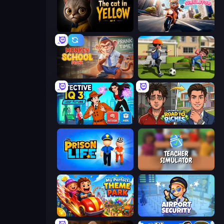
The Cat in Yellow
Cat Life Simulator
Monkey School Prank
The Prank King
Detective IQ 3
Life Simulator: Road to Riches
Prison Life
Teacher Simulator
My Perfect Theme Park
Airport Security