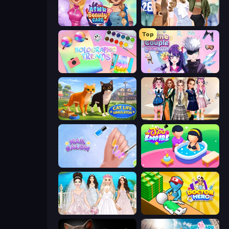
ASMR Beauty Care
Fashion Week 2025
Top
Holographic Trends
Anime Couple: Avatar Maker
Cat Life Simulator 3D
Back To School: Uniforms Edition
Nail Salon
Spa Empire
Model Wedding
Doctor Hero