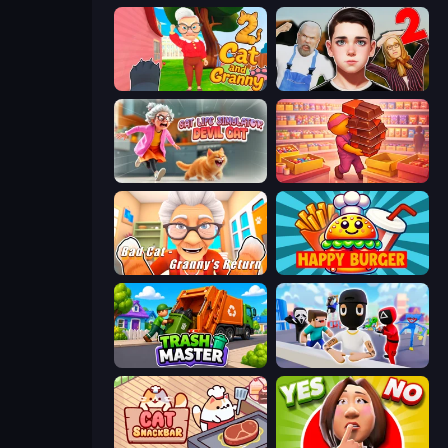
Cat and Granny 2
Schoolboy Escape 2
Cat Life Simulator: Devil Cat
Candy Packing Store
Bad Cat - Granny's Return
Happy Burger
Trash Master
Mr. Dude: Online Multiverse Challenge