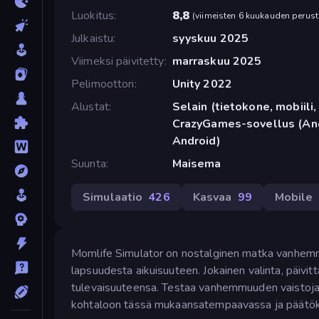
Luokitus
8,8
(
viimeisten 6 kuukauden perust
Julkaistu
syyskuu 2025
Viimeksi päivitetty
marraskuu 2025
Pelimoottori
Unity 2022
Alustat
Selain (tietokone, mobiili, 
CrazyGames-sovellus (And
Android)
Suunta
Maisema
Simulaatio
426
Kasvaa
99
Mobile
Momlife Simulator on nostalginen matka vanhemmu
lapsuudesta aikuisuuteen. Jokainen valinta, päivit
tulevaisuuteensa. Testaa vanhemmuuden vaistojasi
kohtaloon tässä mukaansatempaavassa ja päätö