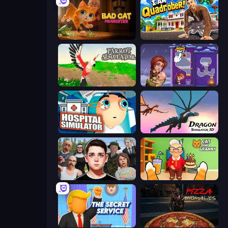
Bad Cat Prankster
I Am Quadrober!
Parrot Simulator
Home Pin 2
Hospital Simulator
Dragon Simulator 3D
Schoolboy Escape: Runaway
Cat and Granny
The Secret Service
Pizza Anomalies