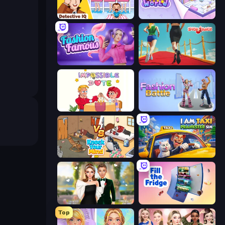
Detective IQ: Brain Games
KiKi World
Fashion Famous
Shoe Race
Impossible Date
Fashion Battle
Knock Your Mind
I Am Taxi Prankster Sim
Valentine's Day Proposal
Fill The Fridge
Top