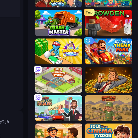
Life Simulator: Road to Riches
Idle Supermarket Tycoon
Top
Trash Master
Grow A Garden | Growden.io
Doctor Hero
My Perfect Theme Park
Idle Restaurant Tycoon
Idle Billionaire Tycoon
Used Car Dealer Tycoon
Army Base Of America
yt ja
!