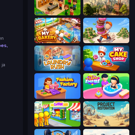
Little Shop
Steam City
en
My bakery
Donut Place
oes,
 ja
Laundry Rush
My Cake Shop
Fashion Factory
Spa Empire
Coffee Idle
Project Restoration