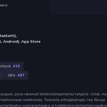
eella
)
tabletti),
, Android), App Store
äntyvä
419
8
Idle
487
uspeli, jossa rakennat kiinteistöimperiumisi tyhjästä. Ostat, my
a hallitsemaan markkinoita. Terävöitä yrittäjätaitojasi, tee fiksuja
estarilliseksi vuokranantajaksi ja todelliseksi kiinteistömoguliksi