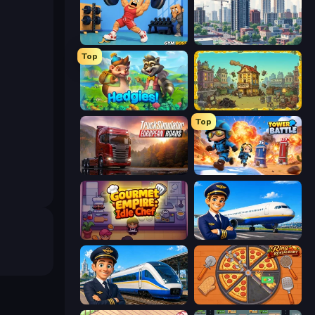
Gym Boss
SuperCity 3D
Top
Hedgies
The Garbaggio Hotel
Top
Truck Simulator: European Roads
Tower Battle
Gourmet Empire: Idle Chef
Idle Airport Tycoon
Idle Train Empire Tycoon
Ring Restaurant