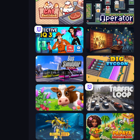
Cat Snack Bar
Operator: Emergency Dispatcher
Detective IQ 3
Container Auction
Bus Simulator: EVO
Dig Tycoon
Country Life Meadows
Traffic Loop
Global City
Papaya Summer Farm