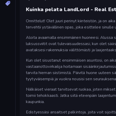
Kuinka pelata LandLord - Real Es
Onnittelut! Olet juuri perinyt kiinteistön, ja on ai
tervehtii ystävällinen opas, joka esittelee sinull
Aloita avaamalla ensimmäinen huoneesi. Alussa si
luksussviitit ovat tulevaisuudessasi, kun olet sääst
avataksesi rakennuksia välittömästi ja laajentaa
Kun olet sisustanut ensimmäisen asuntosi, on aika 
vastaanottovirkailija hoitamaan sisäänkirjautumisia
tarvita hieman siistimistä. Päivitä huone uuteen sä
tyytyväisempiä ja vuokra nousisi sen seurauksena
Nälkäiset vieraat tarvitsevat ruokaa, joten mikset
toimii tehokkaasti. Jatka siitä eteenpäin laajentumi
kaupunkia.
Edistyessäsi ansaitset palkintoja, joita voit sijoit