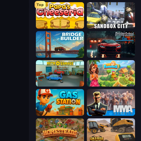
Top
Papa's Cheeseria
Sandbox City
Bridge Builder
Driving School Simulator
Retro Garage
The Farmers
Gas Station
MMA Manager 2