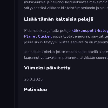
mukavuuksia ja hallinnoi henkilökuntaa maksimoidak
yrityksestäsi vilkkaan kiinteistöimperiumin ja sin
Lisää tämän kaltaisia pelejä
Pidä hauskaa ja tutki pelejä
klikkauspelit-kat
Planet Clicker,
jossa tuotat energiaa, päivität 
jossa sinun täytyy kukistaa sankareita eri maisem
Jos haluat kokeilla jotain muuta hallintapeliä, kok
laajennut valtavaksi imperiumiksi älykkään suunnit
Viimeksi päivitetty
26.3.2025
Pelivideo