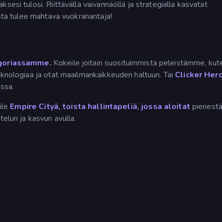
sesi tulosi. Riittävällä vaivannäöllä ja strategialla kasvatat
usta tulee mahtava vuokranantaja!
egoriassamme.
Kokeile joitain suosituimmista peleistämme, kut
teknologiaa ja otat maailmankaikkeuden haltuun. Tai
Clicker Her
issa.
eile
Empire Cityä, toista
hallintapeliä, jossa aloitat
pienestä
telun ja kasvun avulla.