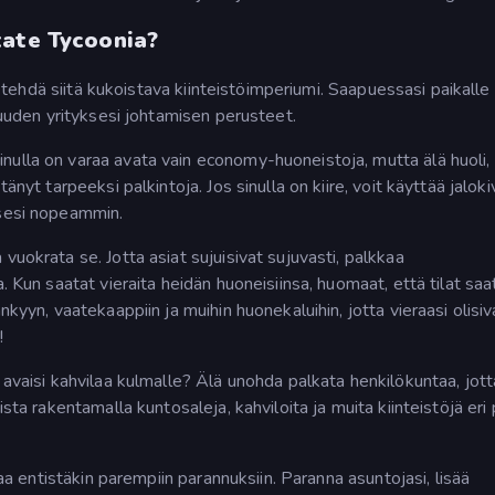
tate Tycoonia?
ka tehdä siitä kukoistava kiinteistöimperiumi. Saapuessasi paikalle
e uuden yrityksesi johtamisen perusteet.
nulla on varaa avata vain economy-huoneistoja, mutta älä huoli,
änyt tarpeeksi palkintoja. Jos sinulla on kiire, voit käyttää jaloki
ksesi nopeammin.
vuokrata se. Jotta asiat sujuisivat sujuvasti, palkkaa
. Kun saatat vieraita heidän huoneisiinsa, huomaat, että tilat saa
nkyyn, vaatekaappiin ja muihin huonekaluihin, jotta vieraasi olisiv
!
 avaisi kahvilaa kulmalle? Älä unohda palkata henkilökuntaa, jotta
sta rakentamalla kuntosaleja, kahviloita ja muita kiinteistöjä eri 
taa entistäkin parempiin parannuksiin. Paranna asuntojasi, lisää