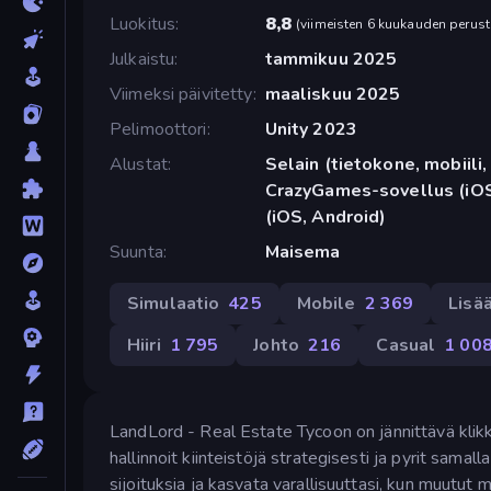
Luokitus
8,8
(
viimeisten 6 kuukauden perust
Julkaistu
tammikuu 2025
Viimeksi päivitetty
maaliskuu 2025
Pelimoottori
Unity 2023
Alustat
Selain (tietokone, mobiili, 
CrazyGames-sovellus (iOS
(iOS, Android)
Suunta
Maisema
Simulaatio
425
Mobile
2 369
Lisä
Hiiri
1 795
Johto
216
Casual
1 00
LandLord - Real Estate Tycoon on jännittävä klikka
hallinnoit kiinteistöjä strategisesti ja pyrit samall
sijoituksia ja kasvata varallisuuttasi, kun muutut m