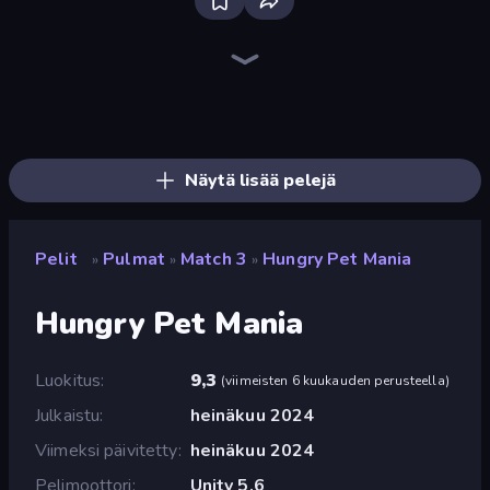
Bloxd.io
Ragdoll Archers
EvoWars.io
Piece of Cake: Merge and Bake
Veck.io
Racing Limits
Traffic Rider
Mahjongg Solitaire
Screw Out: Bolts and Nuts
Words of Wonders
Piles of Mahjong
Designville: Merge & Design
Miniblox
Space Waves
Stickman Clash
SkillWarz
Fortzone Battle Royale
Arrow Escape
Näytä lisää pelejä
Pelit
Pulmat
Match 3
Hungry Pet Mania
»
»
»
Hungry Pet Mania
Luokitus
9,3
(
viimeisten 6 kuukauden perusteella
)
Julkaistu
heinäkuu 2024
Viimeksi päivitetty
heinäkuu 2024
Pelimoottori
Unity 5.6