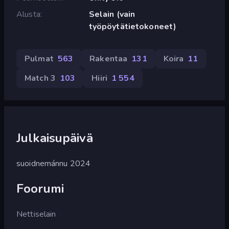
Alusta
Selain (vain
työpöytätietokoneet)
Pulmat
563
Rakentaa
131
Koira
11
Match 3
103
Hiiri
1 554
Julkaisupäivä
suoidnemánnu 2024
Foorumi
Nettiselain