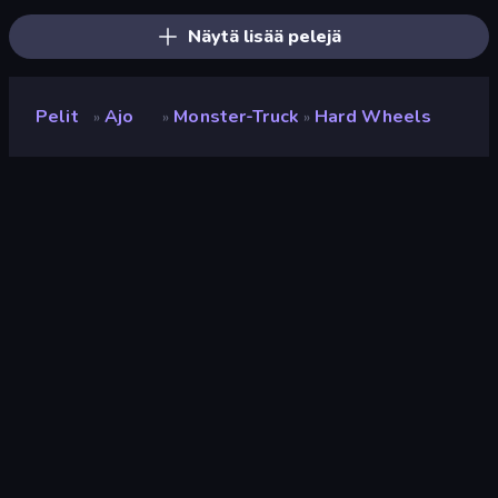
Näytä lisää pelejä
Pelit
Ajo
Monster-Truck
Hard Wheels
»
»
»
Hard Wheels
Luokitus
8,5
(
viimeisten 6 kuukauden perusteella
)
Julkaistu
tammikuu 2019
Pelimoottori
HTML5
Alustat
Selain (tietokone, mobiili, tabletti),
CrazyGames-sovellus (iOS,
Android)
Ajo
122
Monster-Truck
12