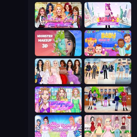
Superstar College Girls Makeover
Lulu's Fashion World
Monster Makeup 3D
Baby Dress Up
Model Dress Up Girl
College Girl & Boy Makeover
College Girl Coloring Dress Up
High School BFFs: Girls Team