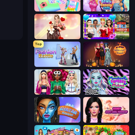
Holographic Trends
ASMR Beauty Care
GRWM Date Night
Mean Girls Graduation Day
Top
Fashion Battle
K-Pop Halloween Dress Up
BFFs Luxury Loungewear
Monsterella Fantasy Makeup
Avatar Make Up
Wendy Soft Girl Makeup