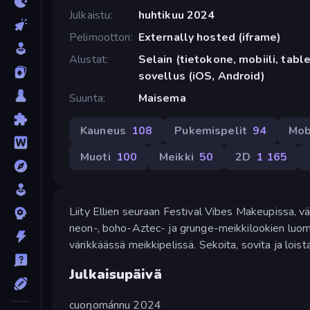
Julkaistu
huhtikuu 2024
Pelimoottori
Externally hosted (iframe)
Alustat
Selain (tietokone, mobiili, tabl
sovellus (iOS, Android)
Suunta
Maisema
Kauneus
108
Pukemispelit
94
Mob
Muoti
100
Meikki
50
2D
1 165
Liity Ellien seuraan Festival Vibes Makeupissa, vä
neon-, boho-Aztec- ja grunge-meikkilookien luomi
värikkäässä meikkipelissä. Sekoita, sovita ja loista
Julkaisupäivä
cuoŋománnu 2024