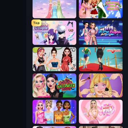
Tailor Stylist: Fashion Diary
Christmas Girls Dress Up
Top
Anime Couple: Avatar Maker
BFFs K-Pop Fangirls
Brat Girl Summer
Shoe Race
Pop Culture Halloween Makeup
Extreme Makeover
Monochrome Looks
What's In My Bag