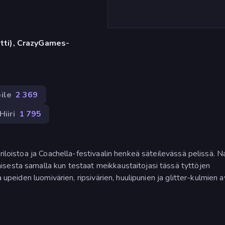
etti), CrazyGames-
ile
2 369
Hiiri
1 795
riloistoa ja Coachella-festivaalin henkeä säteilevässä pelissä. N
sesta samalla kun testaat meikkaustaitojasi tässä tyttöjen
 upeiden luomivärien, ripsivärien, huulipunien ja glitter-kulmien a