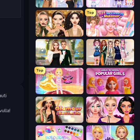
Fashion Week 2025
Idol Livestream: Fashion Game
Top
Autumn Glam Gala
BFF Makeover - Spa & Dress Up
Valentine's Day Proposal
Back To School: Uniforms Edition
Top
Royal Glow Princess Makeover
High School Popular Girls
auti
vulla!
Glamour Beach Life
New Year Makeup Trends