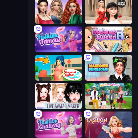
Colored Denim Trends
Shopaholic Black Friday
Fashion Famous
Make Up Queen R
Pregnant Mother Simulator
Makeover Surgeons
Live Avatar Maker: Girls
Superstar Family Dress Up
Fashion Challenge: Catwalk Run
Fashion Holic