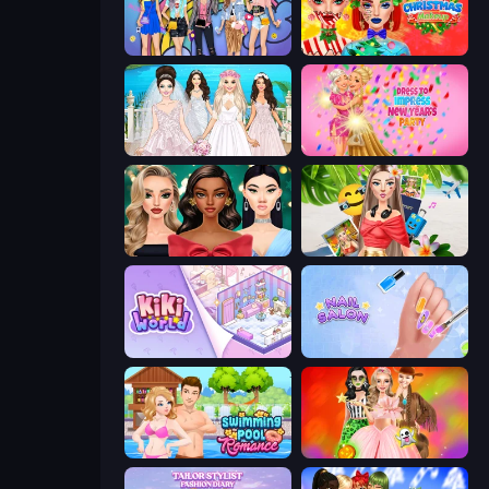
College Girls Team Makeover
Ellie Christmas Makeup
Model Wedding
Dress To Impress: New Year's Party
New Year's Eve Makeup
Travel with Me: ASMR Edition
KiKi World
Nail Salon
Swimming Pool Romance
Iconic Halloween Costumes