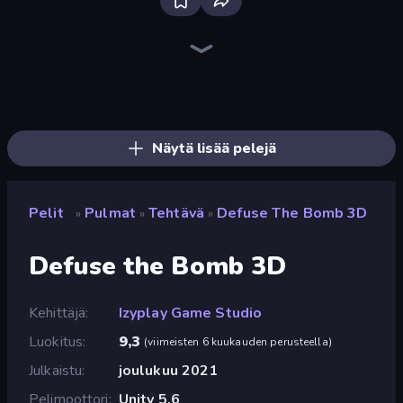
Bloxd.io
Ragdoll Archers
EvoWars.io
Veck.io
Piece of Cake: Merge and Bake
Racing Limits
Traffic Rider
Mahjongg Solitaire
Screw Out: Bolts and Nuts
Words of Wonders
Piles of Mahjong
Designville: Merge & Design
Miniblox
Space Waves
Stickman Clash
SkillWarz
Fortzone Battle Royale
Arrow Escape
Näytä lisää pelejä
Pelit
Pulmat
Tehtävä
Defuse The Bomb 3D
»
»
»
Defuse the Bomb 3D
Kehittäjä
Izyplay Game Studio
Luokitus
9,3
(
viimeisten 6 kuukauden perusteella
)
Julkaistu
joulukuu 2021
Pelimoottori
Unity 5.6