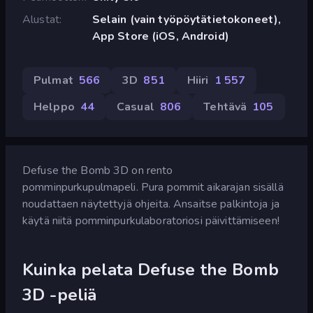
Alustat
Selain (vain työpöytätietokoneet),
App Store (iOS, Android)
Pulmat
566
3D
851
Hiiri
1 557
Helppo
44
Casual
806
Tehtävä
105
Defuse the Bomb 3D on rento
pomminpurkupulmapeli. Pura pommit aikarajan sisällä
noudattaen näytettyjä ohjeita. Ansaitse palkintoja ja
käytä niitä pomminpurkulaboratoriosi päivittämiseen!
Kuinka pelata Defuse the Bomb
3D -peliä