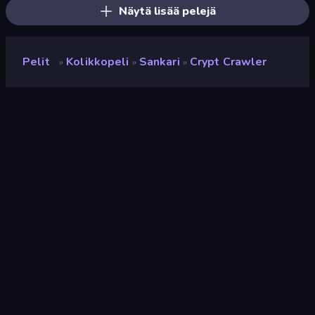
Näytä lisää pelejä
Pelit
Kolikkopeli
Sankari
Crypt Crawler
»
»
»
Crypt Crawler
Luokitus
8,4
(
viimeisten 6 kuukauden perusteella
)
Julkaistu
kesäkuu 2024
Pelimoottori
Unity 2021
Alustat
Selain (tietokone, mobiili, tabletti),
CrazyGames-sovellus (Android)
Suunta
Maisema
Kolikkopeli
531
Mobile
2 363