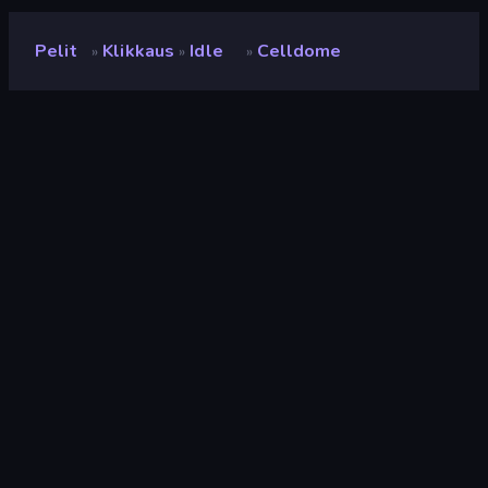
Pelit
Klikkaus
Idle
Celldome
»
»
»
Celldome
Kehittäjä
Seyloj
Luokitus
9,4
(
viimeisten 6 kuukauden perusteella
)
Julkaistu
heinäkuu 2022
Viimeksi päivitetty
toukokuu 2025
Pelimoottori
Unity 2021
Alustat
Selain (tietokone, mobiili,
tabletti), CrazyGames-
sovellus (Android)
Suunta
Maisema